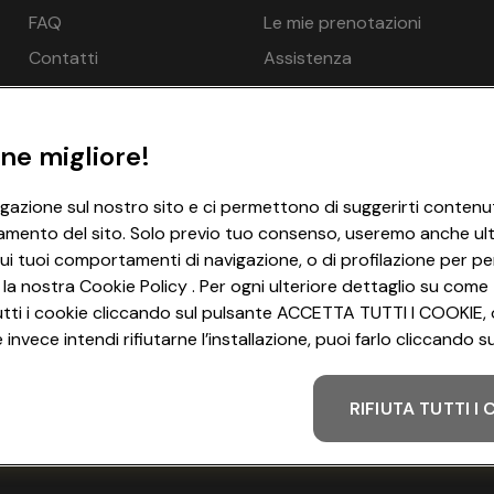
€ 315
n.d.
FAQ
Le mie prenotazioni
€ 315
n.d.
Contatti
Assistenza
€ 315
€ 282
nde possibile per una persona in più: Sì
€ 315
€ 282
ne migliore!
ito, Ciabatte - gratuito
€ 315
€ 282
net WLAN/WIFI - gratuito
igazione sul nostro sito e ci permettono di suggerirti contenut
amento del sito. Solo previo tuo consenso, useremo anche ulter
€ 315
€ 282
ui tuoi comportamenti di navigazione, o di profilazione per per
€ 315
€ 282
 la nostra Cookie Policy . Per ogni ulteriore dettaglio su come 
i tutti i cookie cliccando sul pulsante ACCETTA TUTTI I COOKIE, 
n.d.
€ 282
invece intendi rifiutarne l’installazione, puoi farlo cliccando
 2 persone 1x, Letto con le sponde possibile per una persona in
n.d.
n.d.
RIFIUTA TUTTI I
ito, Ciabatte - gratuito
Metodo di pagamento
n.d.
n.d.
net WLAN/WIFI - gratuito
n.d.
n.d.