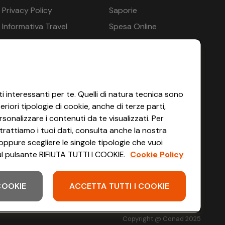
€ 367
Privacy Policy
Saporie
€ 367
Informativa Travel
Spesa Online
Agency
HEYCONAD
€ 367
Impostazioni dei Cookie
€ 367
Termini di Servizio
€ 367
Accessibilità
i interessanti per te. Quelli di natura tecnica sono
iori tipologie di cookie, anche di terze parti,
€ 367
sonalizzare i contenuti da te visualizzati. Per
€ 367
trattiamo i tuoi dati, consulta anche la nostra
oppure scegliere le singole tipologie che vuoi
€ 367
 sul pulsante RIFIUTA TUTTI I COOKIE.
Cookie Policy
 più: Sì
€ 367
 COOKIE
ACCETTA TUTTI I COOKIE
Scarica l'app
€ 367
€ 367
Copyright @ Conad 2025