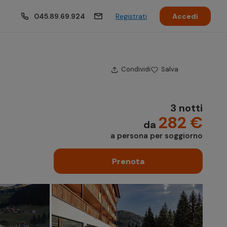
045.89.69.924
Registrati
Accedi
Condividi
Salva
3 notti
282 €
da
a persona per soggiorno
Prenota