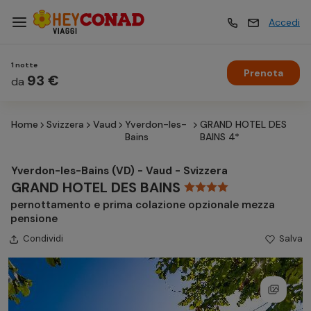
Accedi
1 notte
Prenota
Vacanze
93 €
Vacanze
da
Home
Svizzera
Vaud
Yverdon-les-
GRAND HOTEL DES
Esperienze
Esperienze
Bains
BAINS 4*
Yverdon-les-Bains (VD) - Vaud - Svizzera
Hotel
Hotel
GRAND HOTEL DES BAINS
pernottamento e prima colazione opzionale mezza
pensione
Crociere
Crociere
Condividi
Salva
Traghetti
Traghetti