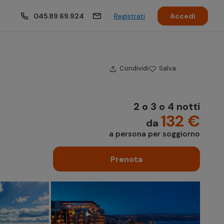
045.89.69.924
Registrati
Accedi
Condividi
Salva
2 o 3 o 4 notti
132 €
da
a persona per soggiorno
Prenota