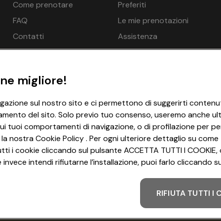
Come prenotare
Preferiti
n.d.
da 0 anni. Solo se accompagnati da adulti - gratuito, Piscina 
FAQ
Le mie prenotazioni
UR 10,00 per persona e notte, Bagno di vapore - opzionale a 
n.d.
Contatti
Assistenza
 Idromassaggio - gratuito, Sala relax, Massaggi - opzionale a
n.d.
ne migliore!
n.d.
igazione sul nostro sito e ci permettono di suggerirti contenut
n.d.
amento del sito. Solo previo tuo consenso, useremo anche ulter
ui tuoi comportamenti di navigazione, o di profilazione per per
€ 310
 1 persona 1x, Letto con le sponde possibile per una persona in 
 la nostra Cookie Policy . Per ogni ulteriore dettaglio su come 
atuito, Riscaldamento - gratuito, Minibar - opzionale a pagame
i tutti i cookie cliccando sul pulsante ACCETTA TUTTI I COOKIE, 
€ 310
invece intendi rifiutarne l’installazione, puoi farlo cliccando
ito, Ciabatte - gratuito
€ 310
net WLAN/WIFI - gratuito
€ 310
RIFIUTA TUTTI I
Metodo di pagamento
€ 310