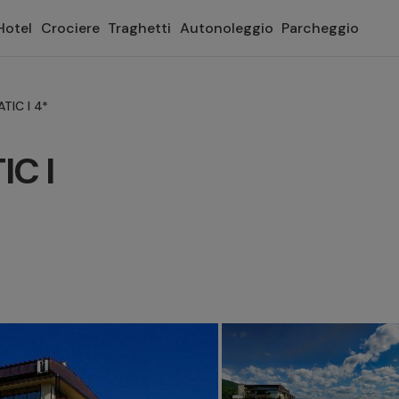
Hotel
Crociere
Traghetti
Autonoleggio
Parcheggio
TIC I 4*
C I