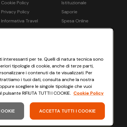
Cookie Policy
Istituzionale
€ 530
all’aperto 120 m², Piscina coperta 80 m², Zona sauna:
Privacy Policy
Saporie
pagamento in loco, Sauna - opzionale a pagamento in
€ 530
Informativa Travel
Spesa Online
 pagamento in loco, Sedie a sdraio - gratuito,
Agency
HEYCONAD
€ 530
Impostazioni dei Cookie
€ 344
Termini di Servizio
Accessibilità
i interessanti per te. Quelli di natura tecnica sono
€ 476
iori tipologie di cookie, anche di terze parti,
sonalizzare i contenuti da te visualizzati. Per
€ 344
più: Sì
trattiamo i tuoi dati, consulta anche la nostra
nto in loco, Biancheria da letto - gratuito,
oppure scegliere le singole tipologie che vuoi
€ 344
 sul pulsante RIFIUTA TUTTI I COOKIE.
Cookie Policy
€ 344
€ 344
 COOKIE
ACCETTA TUTTI I COOKIE
Scarica l'app
€ 344