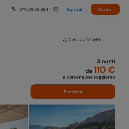
045.89.69.924
Registrati
Accedi
Condividi
Salva
3 notti
110 €
da
a persona per soggiorno
Prenota