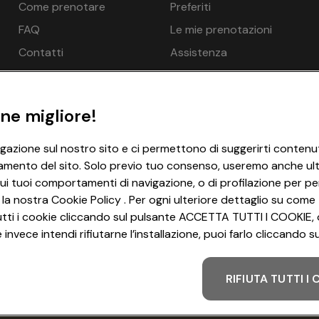
Come prenotare
Preferiti
chiesta, opzionale a pagamento in loco, EUR 10,00 per animale 
€ 172
astercard, Diners Club
FAQ
Le mie prenotazioni
€ 148
Contatti
Assistenza
€ 136
o in loco, Possibilità di praticare sport acquatici - opzionale
€ 136
ne migliore!
ertura da luglio a settembre, Bambini da 3 fino a 12 anni, Pisc
€ 136
igazione sul nostro sito e ci permettono di suggerirti contenut
amento del sito. Solo previo tuo consenso, useremo anche ulter
€ 136
a adulti - gratuito, Piscina all’aperto 100 m², Sedie a sdraio 
ui tuoi comportamenti di navigazione, o di profilazione per per
€ 136
 la nostra Cookie Policy . Per ogni ulteriore dettaglio su come 
i tutti i cookie cliccando sul pulsante ACCETTA TUTTI I COOKIE, 
€ 121
invece intendi rifiutarne l’installazione, puoi farlo cliccando
um Camping Home
RIFIUTA TUTTI I
Metodo di pagamento
ucina 1x, Bagno 2x
, Divano letto per 2 persone 1x, Letto con le sponde possibile