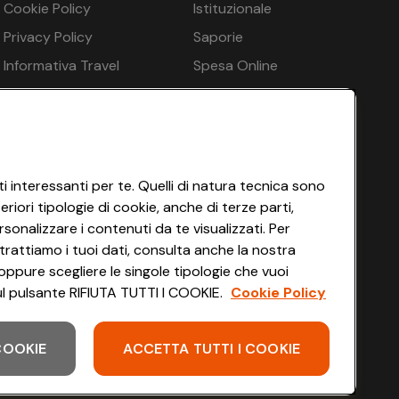
Cookie Policy
Istituzionale
e notte
€ 157
Privacy Policy
Saporie
€ 135
Informativa Travel
Spesa Online
Agency
HEYCONAD
€ 125
 a pagamento in loco, Pallavolo
Impostazioni dei Cookie
€ 125
Termini di Servizio
ina per bambini, Programmi per bambini
€ 125
Accessibilità
i interessanti per te. Quelli di natura tecnica sono
iori tipologie di cookie, anche di terze parti,
€ 125
in spiaggia - opzionale a pagamento in loco, Ombrelloni
sonalizzare i contenuti da te visualizzati. Per
€ 125
trattiamo i tuoi dati, consulta anche la nostra
oppure scegliere le singole tipologie che vuoi
€ 110
 sul pulsante RIFIUTA TUTTI I COOKIE.
Cookie Policy
 COOKIE
ACCETTA TUTTI I COOKIE
Scarica l'app
 per una persona in più: No