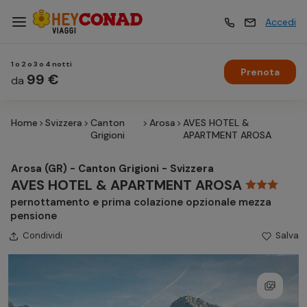
Accedi
1 o 2 o 3 o 4 notti
Prenota
Vacanze
99 €
Vacanze
da
Home
Svizzera
Canton
Arosa
AVES HOTEL &
Esperienze
Esperienze
Grigioni
APARTMENT AROSA
Arosa (GR) - Canton Grigioni - Svizzera
Hotel
Hotel
AVES HOTEL & APARTMENT AROSA
pernottamento e prima colazione opzionale mezza
pensione
Crociere
Crociere
Condividi
Salva
Traghetti
Traghetti