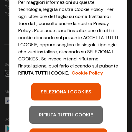
Per maggiori informazioni su queste
28.01.27 - 30.01.27
2 notti
€ 483
€ 505
Polizza Ass. RC n. 177765037
tecnologie, leggi la nostra Cookie Policy . Per
Polizza Ass. Protection n. 6006000083/F
31.01.27 - 02.02.27
2 notti
€ 483
n.d.
ogni ulteriore dettaglio su come trattiamo i
tuoi dati, consulta anche la nostra Privacy
31.01.27 - 05.02.27
5 notti
n.d.
€ 1.381
Policy . Puoi accettare l’installazione di tutti i
cookie cliccando sul pulsante ACCETTA TUTTI
01.02.27 - 03.02.27
2 notti
€ 483
n.d.
I COOKIE, oppure scegliere le singole tipologie
01.02.27 - 05.02.27
4 notti
n.d.
€ 1.128
che vuoi installare, cliccando su SELEZIONA I
COOKIES . Se invece intendi rifiutarne
02.02.27 -
Seguici su
l’installazione, puoi farlo cliccando sul pulsante
2 notti
€ 483
n.d.
04.02.27
RIFIUTA TUTTI I COOKIE.
Cookie Policy
02.02.27 -
3 notti
n.d.
€ 876
05.02.27
SELEZIONA I COOKIES
Metodo di pagamento
03.02.27 -
2 notti
€ 589
€ 623
05.02.27
RIFIUTA TUTTI I COOKIE
04.02.27 -
2 notti
€ 696
n.d.
Scarica l'app
06.02.27