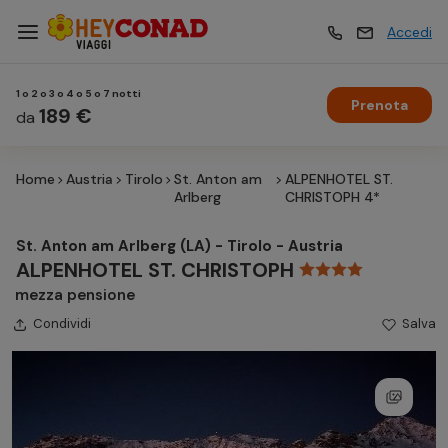
Accedi
1 o 2 o 3 o 4 o 5 o 7 notti
Prenota
Vacanze
189 €
Vacanze
da
Home
Austria
Tirolo
St. Anton am
ALPENHOTEL ST.
Esperienze
Esperienze
Arlberg
CHRISTOPH 4*
St. Anton am Arlberg (LA) - Tirolo - Austria
Hotel
Hotel
ALPENHOTEL ST. CHRISTOPH
mezza pensione
Condividi
Crociere
Salva
Crociere
Traghetti
Traghetti