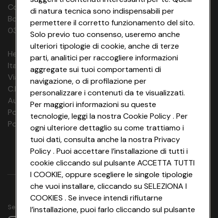
Codice Fiscale e Registro Imprese di
di natura tecnica sono indispensabili per
05.09.26 - 12.09.26
€ 820
7 notti
Bologna 00865960157 PARTITA IVA
17.09.26 - 01.10.26
€ 920
- 10%
permettere il corretto funzionamento del sito.
03320960374 CONAD SOC. COOP.
Solo previo tuo consenso, useremo anche
€ 1.670
05.09.26 - 24.09.26
14 notti
ulteriori tipologie di cookie, anche di terze
€ 1.720
- 2%
HeyConad Viaggi è un servizio gestito da
parti, analitici per raccogliere informazioni
Italia Travel Marketing S.r.l.
aggregate sui tuoi comportamenti di
12.09.26 - 13.10.26
€ 1.645
14 notti
Via Chiesolina 8 | 37066 Sommacampagna (VR)
03.11.26 - 24.11.26
€ 1.720
- 4%
navigazione, o di profilazione per
C.F. e P.IVA: 03816060234
personalizzare i contenuti da te visualizzati.
€ 885
Aut. Prov Verona n. 4737/10
01.10.26 - 29.10.26
7 notti
Per maggiori informazioni su queste
€ 960
- 7%
Polizza Ass. RC n. 177765037
tecnologie, leggi la nostra Cookie Policy . Per
Polizza Ass. Protection n. 6006000083/F
€ 1.695
ogni ulteriore dettaglio su come trattiamo i
01.10.26 - 05.11.26
14 notti
€ 1.770
- 4%
tuoi dati, consulta anche la nostra Privacy
Policy . Puoi accettare l’installazione di tutti i
€ 935
24.10.26 - 08.11.26
7 notti
cookie cliccando sul pulsante ACCETTA TUTTI
€ 1.010
- 7%
I COOKIE, oppure scegliere le singole tipologie
€ 1.735
che vuoi installare, cliccando su SELEZIONA I
24.10.26 - 15.11.26
14 notti
€ 1.810
- 4%
COOKIES . Se invece intendi rifiutarne
Seguici su
l’installazione, puoi farlo cliccando sul pulsante
€ 875
03.11.26 - 19.11.26
7 notti