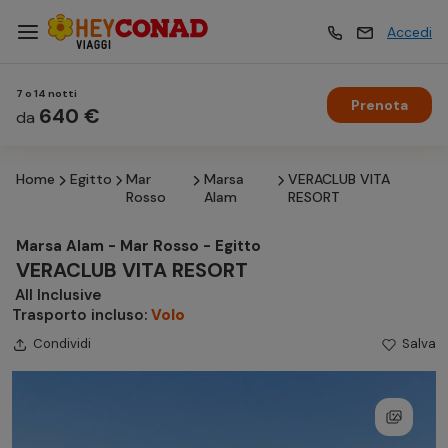
Accedi
7 o 14 notti
Prenota
Vacanze
640 €
Vacanze
da
Home
Egitto
Mar
Marsa
VERACLUB VITA
Esperienze
Esperienze
Rosso
Alam
RESORT
Marsa Alam - Mar Rosso - Egitto
Hotel
Hotel
VERACLUB VITA RESORT
All Inclusive
Trasporto incluso:
Volo
Crociere
Crociere
Condividi
Salva
Traghetti
Traghetti