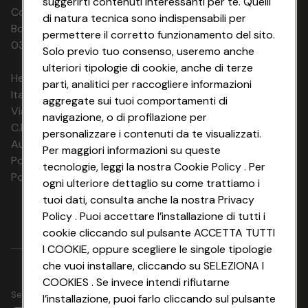
suggerirti contenuti interessanti per te. Quelli
Codice Fiscale e Registro Imprese di
di natura tecnica sono indispensabili per
Bologna 00865960157 PARTITA IVA
permettere il corretto funzionamento del sito.
03320960374 CONAD SOC. COOP.
Solo previo tuo consenso, useremo anche
ulteriori tipologie di cookie, anche di terze
HeyConad Viaggi è un servizio gestito da
parti, analitici per raccogliere informazioni
Italia Travel Marketing S.r.l.
aggregate sui tuoi comportamenti di
Via Chiesolina 8 | 37066 Sommacampagna (VR)
navigazione, o di profilazione per
C.F. e P.IVA: 03816060234
personalizzare i contenuti da te visualizzati.
Aut. Prov Verona n. 4737/10
Per maggiori informazioni su queste
Polizza Ass. RC n. 177765037
tecnologie, leggi la nostra Cookie Policy . Per
Polizza Ass. Protection n. 6006000083/F
ogni ulteriore dettaglio su come trattiamo i
tuoi dati, consulta anche la nostra Privacy
Policy . Puoi accettare l’installazione di tutti i
cookie cliccando sul pulsante ACCETTA TUTTI
I COOKIE, oppure scegliere le singole tipologie
che vuoi installare, cliccando su SELEZIONA I
COOKIES . Se invece intendi rifiutarne
Seguici su
l’installazione, puoi farlo cliccando sul pulsante