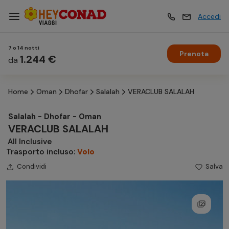
Accedi
7 o 14 notti
Prenota
Vacanze
1.244 €
Vacanze
da
Home
Oman
Dhofar
Salalah
VERACLUB SALALAH
Esperienze
Esperienze
Salalah - Dhofar - Oman
VERACLUB SALALAH
Hotel
Hotel
All Inclusive
Trasporto incluso:
Volo
Crociere
Condividi
Salva
Crociere
Traghetti
Traghetti