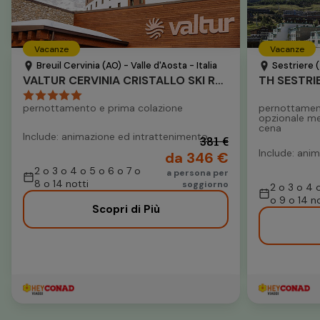
Vacanze
Vacanze
Breuil Cervinia (AO) - Valle d'Aosta - Italia
Sestriere (
VALTUR CERVINIA CRISTALLO SKI RESORT
TH SESTRI
pernottamento e prima colazione
pernottamen
opzionale m
cena
Include: animazione ed intrattenimento
381 €
Include: anim
da 346 €
2 o 3 o 4 o 5 o 6 o 7 o
a persona per
8 o 14 notti
soggiorno
2 o 3 o 4 
o 9 o 14 no
Scopri di Più