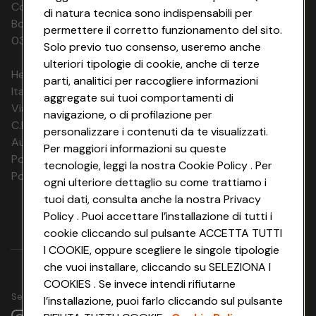
Codice Fiscale e Registro Imprese di
di natura tecnica sono indispensabili per
Bologna 00865960157 PARTITA IVA
permettere il corretto funzionamento del sito.
03320960374 CONAD SOC. COOP.
Solo previo tuo consenso, useremo anche
ulteriori tipologie di cookie, anche di terze
HeyConad Viaggi è un servizio gestito da
parti, analitici per raccogliere informazioni
Italia Travel Marketing S.r.l.
aggregate sui tuoi comportamenti di
Via Chiesolina 8 | 37066 Sommacampagna (VR)
navigazione, o di profilazione per
C.F. e P.IVA: 03816060234
personalizzare i contenuti da te visualizzati.
Aut. Prov Verona n. 4737/10
Per maggiori informazioni su queste
Polizza Ass. RC n. 177765037
tecnologie, leggi la nostra Cookie Policy . Per
Polizza Ass. Protection n. 6006000083/F
ogni ulteriore dettaglio su come trattiamo i
tuoi dati, consulta anche la nostra Privacy
Policy . Puoi accettare l’installazione di tutti i
cookie cliccando sul pulsante ACCETTA TUTTI
I COOKIE, oppure scegliere le singole tipologie
che vuoi installare, cliccando su SELEZIONA I
COOKIES . Se invece intendi rifiutarne
Seguici su
l’installazione, puoi farlo cliccando sul pulsante