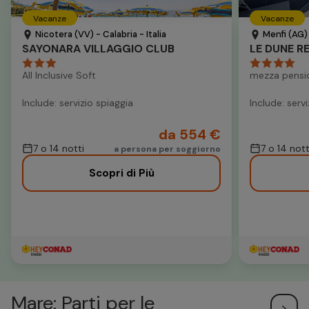
Vacanze
Vacanze
Nicotera (VV) - Calabria - Italia
Menfi (AG) -
SAYONARA VILLAGGIO CLUB
LE DUNE R
All Inclusive Soft
mezza pensi
Include: servizio spiaggia
Include: serv
da 554 €
7 o 14 notti
7 o 14 nott
a persona per soggiorno
Scopri di Più
Mare: Parti per le