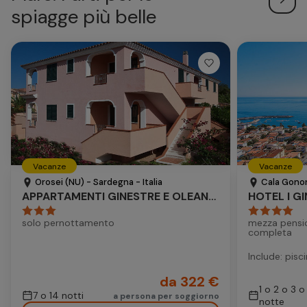
spiagge più belle
Vacanze
Vacanze
Orosei (NU) - Sardegna - Italia
Cala Gonon
APPARTAMENTI GINESTRE E OLEANDRI
HOTEL I GI
solo pernottamento
mezza pensi
completa
Include: pisc
da 322 €
1 o 2 o 3 o
7 o 14 notti
a persona per soggiorno
notte