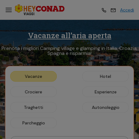
Accedi
Vacanze all’aria aperta
Vacanze
Vacanze
Prenota i migliori Camping village e glamping in Italia, Croazia,
Spagna e risparmia!
Esperienze
Esperienze
Vacanze
Hotel
Hotel
Hotel
Crociere
Esperienze
Crociere
Crociere
Traghetti
Autonoleggio
Traghetti
Parcheggio
Traghetti