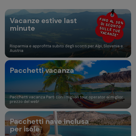
Da 0 a 17 anni
30
31
Vacanze estive last
Aggiungi camera
FINO AL 30%
DI SCONTO
minute
SULLE TUE
VACANZE*
Risparmia e approfitta subito degli sconti per Alpi, Slovenia e
Austria
Pacchetti vacanza
Pacchetti vacanza Parti con i migliori tour operator al miglior
prezzo del web!
Pacchetti nave inclusa
per isole