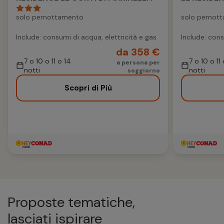
solo pernottamento
solo pernot
Include: consumi di acqua, elettricità e gas
Include: cons
da 358 €
7 o 10 o 11 o 14
7 o 10 o 11
a persona per
notti
notti
soggiorno
Scopri di Più
Proposte tematiche,
lasciati ispirare