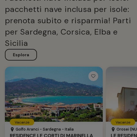
pacchetti nave inclusa per isole:
prenota subito e risparmia! Parti
per Sardegna, Corsica, Elba e
Sicilia
Esplora
Vacanze
Vacanze
Golfo Aranci - Sardegna - Italia
Orosei (NU)
RESIDENCE LE CORTI DI MARINELLA
LE RESIDE