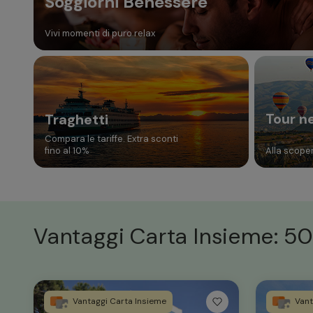
Soggiorni Benessere
Vivi momenti di puro relax
Tour n
Traghetti
Compara le tariffe. Extra sconti
fino al 10%
Alla scoper
Vantaggi Carta Insieme: 50
Vantaggi Carta Insieme
Vant