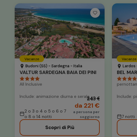
Vacanze
Vacanze
Budoni (SS) - Sardegna - Italia
Lardos 
VALTUR SARDEGNA BAIA DEI PINI
BEL MA
All Inclusive
pernottam
Include: animazione diurna e serale
Include: p
243 €
da 221 €
2 o 3 o 4 o 5 o 6 o 7
a persona per
o 8 o 14 notti
7 notti
soggiorno
Scopri di Più