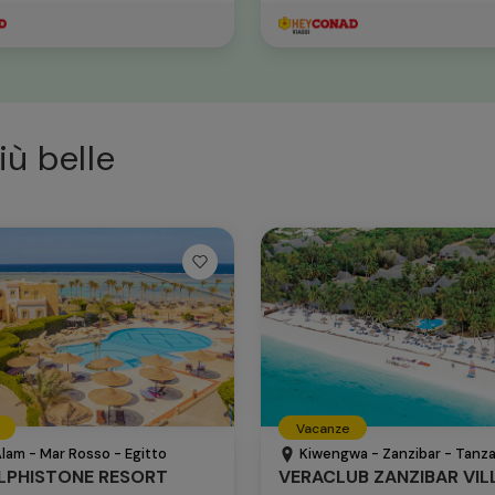
iù belle
Vacanze
lam - Mar Rosso - Egitto
Kiwengwa - Zanzibar - Tanza
ELPHISTONE RESORT
VERACLUB ZANZIBAR VIL