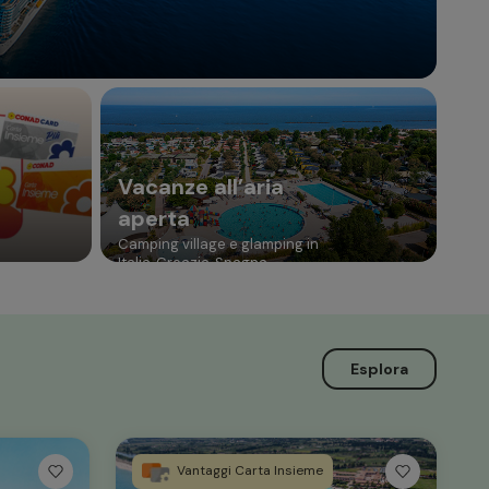
Vacanze all’aria
aperta
Camping village e glamping in
Italia, Croazia, Spagna
Esplora
Vantaggi Carta Insieme