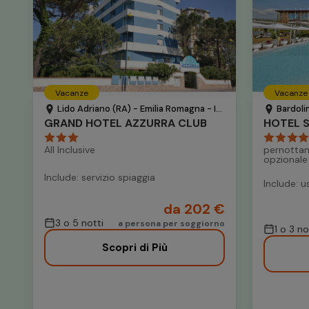
Vacanze
Vacanze
Lido Adriano (RA) - Emilia Romagna - Italia
Bardoli
GRAND HOTEL AZZURRA CLUB
All Inclusive
pernottam
opzionale
Include: servizio spiaggia
Include: u
da 202 €
3 o 5 notti
a persona per soggiorno
1 o 3 n
Scopri di Più