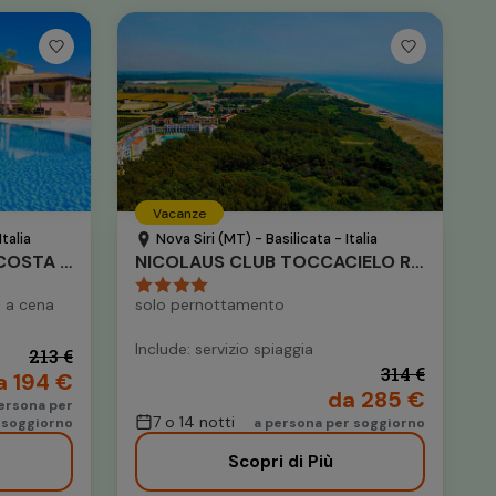
Vacanze
talia
Nova Siri (MT) - Basilicata - Italia
VALTUR SARDEGNA EOS COSTA REI
NICOLAUS CLUB TOCCACIELO RESIDENCE
 a cena
solo pernottamento
Include: servizio spiaggia
213 €
314 €
a 194 €
da 285 €
ersona per
7 o 14 notti
soggiorno
a persona per soggiorno
Scopri di Più