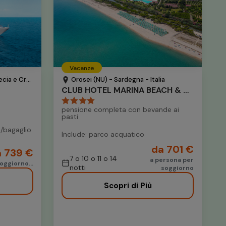
Vacanze
 e Croazia
Orosei (NU) - Sardegna - Italia
CLUB HOTEL MARINA BEACH & MARINA GARDEN
pensione completa con bevande ai
pasti
o/bagaglio
Include: parco acquatico
da 701 €
 739 €
7 o 10 o 11 o 14
a persona per
oggiorno...
notti
soggiorno
Scopri di Più