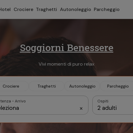
Hotel
Crociere
Traghetti
Autonoleggio
Parcheggio
Soggiorni Benessere
Vivi momenti di puro relax
Crociere
Traghetti
Autonoleggio
Parcheggio
tenza - Arrivo
Ospiti
leziona
2 adulti
Settembre 2026
Camera 1