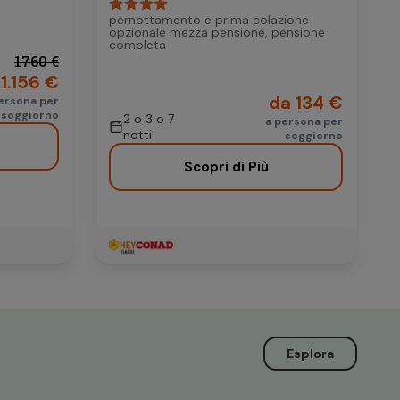
pernottamento e prima colazione
opzionale mezza pensione, pensione
completa
1760 €
1.156 €
da 134 €
ersona per
soggiorno
2 o 3 o 7
a persona per
notti
soggiorno
Scopri di Più
Esplora