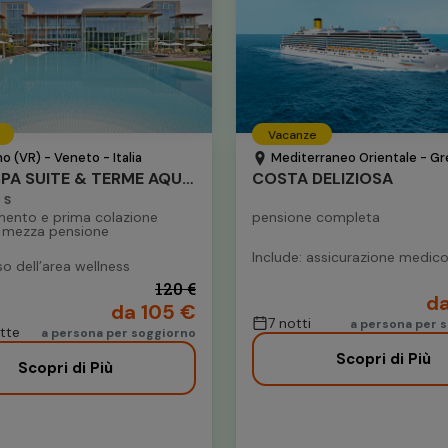
Vacanze
no (VR) - Veneto - Italia
Mediterraneo Orientale - Grecia
HOTEL SPA SUITE & TERME AQUALUX
COSTA DELIZIOSA
S
ento e prima colazione
pensione completa
 mezza pensione
Include: assicurazione medic
so dell’area wellness
120 €
da
da 105 €
7 notti
a persona per s
otte
a persona per soggiorno
Scopri di Più
Scopri di Più