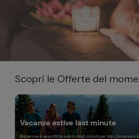
Dom
Lun
Mar
Mer
Gio
2
3
4
5
6
9
10
11
12
13
Scopri le Offerte del mom
16
17
18
19
20
23
24
25
26
27
30
31
Vacanze estive last minute
Risparmia e approfitta subito degli sconti per Alpi, Slovenia e 