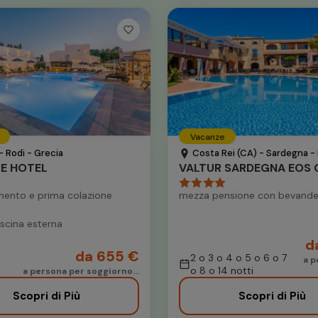
Vacanze
- Rodi - Grecia
Costa Rei (CA) - Sardegna - I
RE HOTEL
ento e prima colazione
mezza pensione con bevande
iscina esterna
d
da 655 €
2 o 3 o 4 o 5 o 6 o 7
a p
o 8 o 14 notti
a persona per soggiorno...
Scopri di Più
Scopri di Più