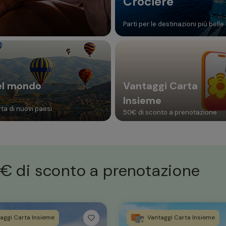
Crociere
Parti per le destinazioni più belle
el mondo
Vantaggi Carta
Insieme
ta di nuovi paesi
50€ di sconto a prenotazione
€ di sconto a prenotazione
aggi Carta Insieme
Vantaggi Carta Insieme