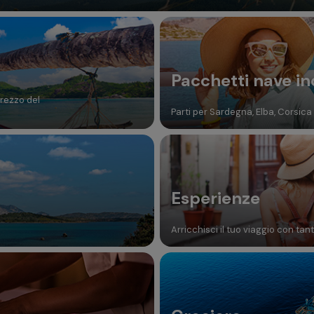
Pacchetti nave in
prezzo del
Parti per Sardegna, Elba, Corsica e
Esperienze
Arricchisci il tuo viaggio con tan