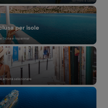
clusa per isole
 Sicilia e risparmia!
te attività selezionate