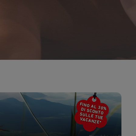
en
Sab
Dom
Lun
Mar
Mer
Gio
Ven
4
5
1
2
11
12
4
5
6
7
8
9
18
19
11
12
13
14
15
16
25
26
18
19
20
21
22
23
25
26
27
28
29
30
FINO AL 30%
DI SCONTO
SULLE TUE
VACANZE*