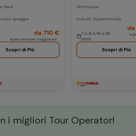
ive Hard
All Inclusive
ervizio spiaggia
Include: Superminiclub
da 
da 710 €
7 o 8 o 14 o 15
a p
notti
a persona per soggiorno...
Scopri di Più
Scopri di Più
n i migliori Tour Operator!