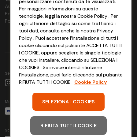
personalizzare i contenuti da te visualizzati.
Aut. Prov Verona n. 4737/10
Per maggiori informazioni su queste
Polizza Ass. RC n. 177765037
tecnologie, leggi la nostra Cookie Policy . Per
Polizza Ass. Protection n. 6006000083/F
ogni ulteriore dettaglio su come trattiamo i
tuoi dati, consulta anche la nostra Privacy
Policy . Puoi accettare l’installazione di tutti i
cookie cliccando sul pulsante ACCETTA TUTTI
I COOKIE, oppure scegliere le singole tipologie
che vuoi installare, cliccando su SELEZIONA I
COOKIES . Se invece intendi rifiutarne
Seguici su
l’installazione, puoi farlo cliccando sul pulsante
RIFIUTA TUTTI I COOKIE.
Cookie Policy
SELEZIONA I COOKIES
Metodo di pagamento
RIFIUTA TUTTI I COOKIE
Scarica l'app