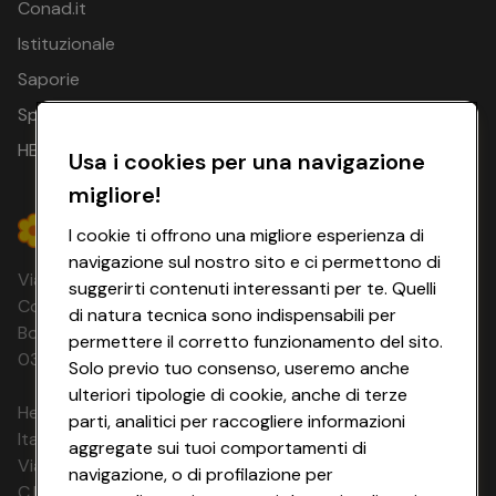
Conad.it
Istituzionale
Saporie
Spesa Online
HEYCONAD
Usa i cookies per una navigazione
migliore!
I cookie ti offrono una migliore esperienza di
navigazione sul nostro sito e ci permettono di
Via Michelino, 59 | 40127 BOLOGNA
suggerirti contenuti interessanti per te. Quelli
Codice Fiscale e Registro Imprese di
di natura tecnica sono indispensabili per
Bologna 00865960157 PARTITA IVA
permettere il corretto funzionamento del sito.
03320960374 CONAD SOC. COOP.
Solo previo tuo consenso, useremo anche
ulteriori tipologie di cookie, anche di terze
HeyConad Viaggi è un servizio gestito da
parti, analitici per raccogliere informazioni
Italia Travel Marketing S.r.l.
aggregate sui tuoi comportamenti di
Via Chiesolina 8 | 37066 Sommacampagna (VR)
navigazione, o di profilazione per
C.F. e P.IVA: 03816060234