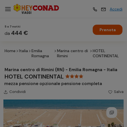
Accedi
5 o 7 notti
Prenota
Vacanze
444 €
Vacanze
da
Home
Italia
Emilia
Marina centro di
HOTEL
Esperienze
Esperienze
Romagna
Rimini
CONTINENTAL
Marina centro di Rimini (RN) - Emilia Romagna - Italia
Hotel
Hotel
HOTEL CONTINENTAL
mezza pensione opzionale pensione completa
Condividi
Crociere
Salva
Crociere
Traghetti
Traghetti