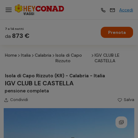
Accedi
7 o 14 notti
Prenota
Vacanze
873 €
Vacanze
da
Home
Italia
Calabria
Isola di Capo
IGV CLUB LE
Esperienze
Esperienze
Rizzuto
CASTELLA
Isola di Capo Rizzuto (KR) - Calabria - Italia
Hotel
Hotel
IGV CLUB LE CASTELLA
pensione completa
Condividi
Crociere
Salva
Crociere
Traghetti
Traghetti