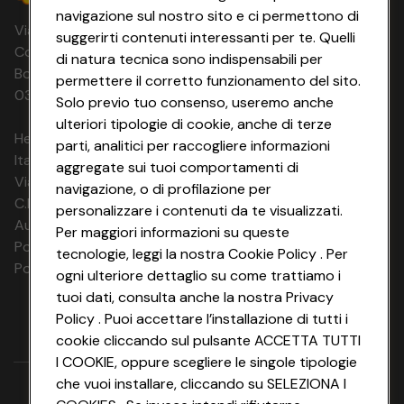
Il Centro Benessere di Le Castella, situato in un ambiente
navigazione sul nostro sito e ci permettono di
Via Michelino, 59 | 40127 BOLOGNA
di circa 200 mq, è gestito da personale qualificato ed
suggerirti contenuti interessanti per te. Quelli
offre momenti di relax e salute per il corpo: sauna,
Codice Fiscale e Registro Imprese di
di natura tecnica sono indispensabili per
idromassaggio, massaggi.
Bologna 00865960157 PARTITA IVA
permettere il corretto funzionamento del sito.
Centro Estetico e Parrucchiere in unità separate, gestiti
03320960374 CONAD SOC. COOP.
Solo previo tuo consenso, useremo anche
da personale specializzato.
ulteriori tipologie di cookie, anche di terze
HeyConad Viaggi è un servizio gestito da
parti, analitici per raccogliere informazioni
Sistemazione
Italia Travel Marketing S.r.l.
Cottage:
A
aggregate sui tuoi comportamenti di
Via Chiesolina 8 | 37066 Sommacampagna (VR)
2-3 letti, dotati di telefono, TV, frigobar, cassaforte,
navigazione, o di profilazione per
asciugacapelli, aria condizionata, patio o balcone.
C.F. e P.IVA: 03816060234
personalizzare i contenuti da te visualizzati.
Disponibilità limitata di camere comunicanti. Alcune
Aut. Prov Verona n. 4737/10
Per maggiori informazioni su queste
situate nella zona panoramica con visione del Castello.
Polizza Ass. RC n. 177765037
tecnologie, leggi la nostra Cookie Policy . Per
Polizza Ass. Protection n. 6006000083/F
ogni ulteriore dettaglio su come trattiamo i
tuoi dati, consulta anche la nostra Privacy
Policy . Puoi accettare l’installazione di tutti i
cookie cliccando sul pulsante ACCETTA TUTTI
I COOKIE, oppure scegliere le singole tipologie
che vuoi installare, cliccando su SELEZIONA I