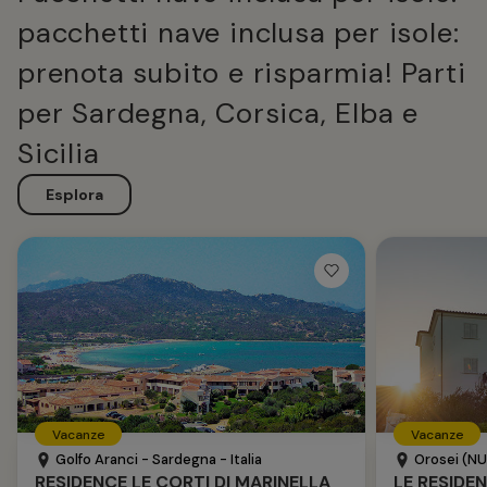
pacchetti nave inclusa per isole:
prenota subito e risparmia! Parti
per Sardegna, Corsica, Elba e
Sicilia
Esplora
Vacanze
Vacanze
Golfo Aranci - Sardegna - Italia
Orosei (NU)
RESIDENCE LE CORTI DI MARINELLA
LE RESIDE