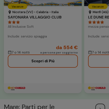
Vacanze
Vacanze
Nicotera (VV) - Calabria - Italia
Menfi (AG) -
SAYONARA VILLAGGIO CLUB
LE DUNE R
All Inclusive Soft
mezza pensi
Include: servizio spiaggia
Include: serv
da 554 €
7 o 14 notti
7 o 14 nott
a persona per soggiorno
Scopri di Più
Mare: Parti per le