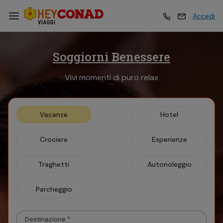
Accedi
Soggiorni Benessere
Vacanze
Vacanze
Vivi momenti di puro relax
Esperienze
Esperienze
Vacanze
Hotel
Hotel
Hotel
Crociere
Esperienze
Crociere
Crociere
Traghetti
Autonoleggio
Parcheggio
Traghetti
Traghetti
Destinazione *