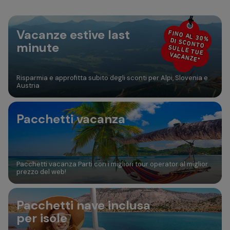
30
31
Aggiungi camera
Vacanze estive last
FINO AL 30%
DI SCONTO
minute
SULLE TUE
VACANZE*
Risparmia e approfitta subito degli sconti per Alpi, Slovenia e
Austria
Pacchetti vacanza
Pacchetti vacanza Parti con i migliori tour operator al miglior
prezzo del web!
Pacchetti nave inclusa
per isole