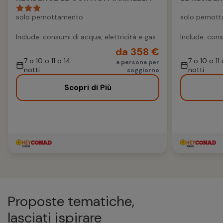
solo pernottamento
solo pernot
Include: consumi di acqua, elettricità e gas
Include: cons
da 358 €
7 o 10 o 11 o 14
7 o 10 o 11
a persona per
notti
notti
soggiorno
Scopri di Più
Proposte tematiche,
lasciati ispirare