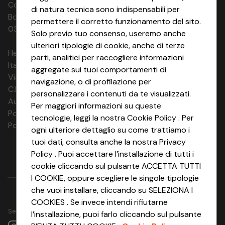
Codice Fiscale e Registro Imprese di
di natura tecnica sono indispensabili per
Bologna 00865960157 PARTITA IVA
permettere il corretto funzionamento del sito.
03320960374 CONAD SOC. COOP.
Solo previo tuo consenso, useremo anche
ulteriori tipologie di cookie, anche di terze
HeyConad Viaggi è un servizio gestito da
parti, analitici per raccogliere informazioni
Italia Travel Marketing S.r.l.
aggregate sui tuoi comportamenti di
Via Chiesolina 8 | 37066 Sommacampagna (VR)
navigazione, o di profilazione per
C.F. e P.IVA: 03816060234
personalizzare i contenuti da te visualizzati.
Aut. Prov Verona n. 4737/10
Per maggiori informazioni su queste
Polizza Ass. RC n. 177765037
tecnologie, leggi la nostra Cookie Policy . Per
Polizza Ass. Protection n. 6006000083/F
ogni ulteriore dettaglio su come trattiamo i
tuoi dati, consulta anche la nostra Privacy
Policy . Puoi accettare l’installazione di tutti i
cookie cliccando sul pulsante ACCETTA TUTTI
I COOKIE, oppure scegliere le singole tipologie
che vuoi installare, cliccando su SELEZIONA I
COOKIES . Se invece intendi rifiutarne
Seguici su
l’installazione, puoi farlo cliccando sul pulsante