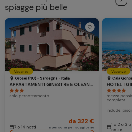
spiagge più belle
Vacanze
Vacanze
Orosei (NU) - Sardegna - Italia
Cala Gonon
APPARTAMENTI GINESTRE E OLEANDRI
HOTEL I GI
solo pernottamento
mezza pensi
completa
Include: pisc
da 322 €
1 o 2 o 3 o
7 o 14 notti
a persona per soggiorno
notte