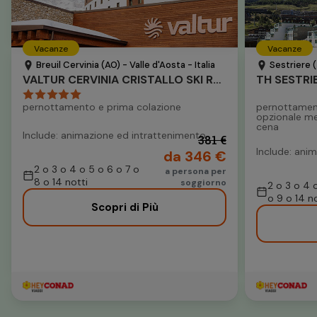
Vacanze
Vacanze
Breuil Cervinia (AO) - Valle d'Aosta - Italia
Sestriere (
VALTUR CERVINIA CRISTALLO SKI RESORT
TH SESTRI
pernottamento e prima colazione
pernottamen
opzionale m
cena
Include: animazione ed intrattenimento
381 €
Include: anim
da 346 €
2 o 3 o 4 o 5 o 6 o 7 o
a persona per
8 o 14 notti
soggiorno
2 o 3 o 4 
o 9 o 14 no
Scopri di Più