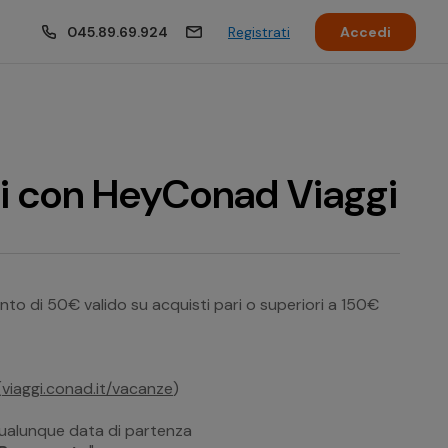
045.89.69.924
Registrati
Accedi
ti con HeyConad Viaggi
onto di 50€ valido su acquisti pari o superiori a 150€
(
viaggi.conad.it/vacanze
)
 qualunque data di partenza