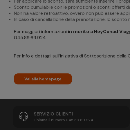
Per applicare lo sconto, sarà sufficiente inserire il pro
Sconto cumulabile con le promozioni o sconti offerti d
Non ha valore retroattivo, ovvero non può essere appli
In caso di cancellazione della prenotazione, lo sconto 
Per maggiori informazioni
in merito a HeyConad Viaggi
045.89.69.924
Per Info e dettagli sull’iniziativa di Sottoscrizione del
Vai alla homepage
SERVIZIO CLIENTI
Chiama il numero 045.89.69.924