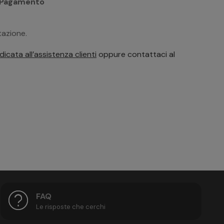
i Pagamento
"
tazione.
icata all’assistenza clienti
oppure contattaci al
FAQ
Le risposte che cerchi