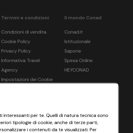
Termini e condizioni
Il mondo Conad
Condizioni di vendita
Conad.it
Cookie Policy
Istituzionale
Privacy Policy
Saporie
Informativa Travel
Spesa Online
Agency
HEYCONAD
Impostazioni dei Cookie
Termini di Servizio
Accessibilità
i interessanti per te. Quelli di natura tecnica sono
iori tipologie di cookie, anche di terze parti,
sonalizzare i contenuti da te visualizzati. Per