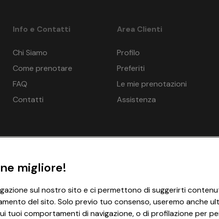
Info e Contatti
Area Clienti
Chi Siamo
Profilo
Come prenotare
Preferiti
FAQ
Le mie prenotazioni
Contatti
Assistenza
ne migliore!
igazione sul nostro sito e ci permettono di suggerirti contenut
amento del sito. Solo previo tuo consenso, useremo anche ulter
ui tuoi comportamenti di navigazione, o di profilazione per per