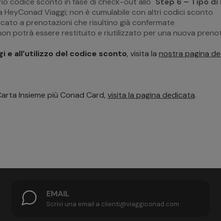
prio codice sconto in fase di check-out allo "
Step 6 – Tipo d
a HeyConad Viaggi; non è cumulabile con altri codici sconto
cato a prenotazioni che risultino già confermate
non potrà essere restituito e riutilizzato per una nuova preno
 e all’utilizzo del codice sconto
, visita la
nostra pagina ded
la Carta Insieme più Conad Card,
visita la pagina dedicata
.
EMAIL
Scrivi una email a clienti@viaggiconad.com