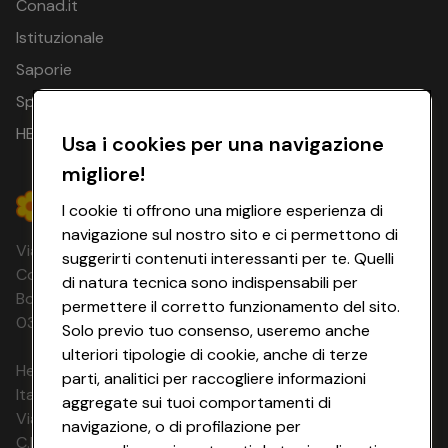
Conad.it
Istituzionale
Saporie
Spesa Online
HEYCONAD
Usa i cookies per una navigazione
migliore!
I cookie ti offrono una migliore esperienza di
navigazione sul nostro sito e ci permettono di
Via Michelino, 59 | 40127 BOLOGNA
suggerirti contenuti interessanti per te. Quelli
Codice Fiscale e Registro Imprese di
di natura tecnica sono indispensabili per
Bologna 00865960157 PARTITA IVA
permettere il corretto funzionamento del sito.
03320960374 CONAD SOC. COOP.
Solo previo tuo consenso, useremo anche
ulteriori tipologie di cookie, anche di terze
HeyConad Viaggi è un servizio gestito da
parti, analitici per raccogliere informazioni
Italia Travel Marketing S.r.l.
aggregate sui tuoi comportamenti di
Via Chiesolina 8 | 37066 Sommacampagna (VR)
navigazione, o di profilazione per
C.F. e P.IVA: 03816060234