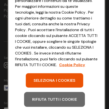
personalizzare i contenuti da te visualizzati.
Aut. Prov Verona n. 4737/10
Per maggiori informazioni su queste
Polizza Ass. RC n. 177765037
tecnologie, leggi la nostra Cookie Policy . Per
Polizza Ass. Protection n. 6006000083/F
ogni ulteriore dettaglio su come trattiamo i
tuoi dati, consulta anche la nostra Privacy
Policy . Puoi accettare l’installazione di tutti i
cookie cliccando sul pulsante ACCETTA TUTTI
I COOKIE, oppure scegliere le singole tipologie
che vuoi installare, cliccando su SELEZIONA I
COOKIES . Se invece intendi rifiutarne
Seguici su
l’installazione, puoi farlo cliccando sul pulsante
RIFIUTA TUTTI I COOKIE.
Cookie Policy
SELEZIONA I COOKIES
Metodo di pagamento
RIFIUTA TUTTI I COOKIE
Scarica l'app