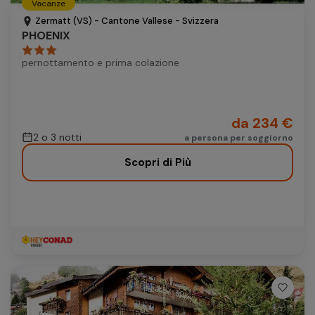
Vacanze
Autonoleggio
Zermatt (VS) - Cantone Vallese - Svizzera
PHOENIX
Autonoleggio
pernottamento e prima colazione
Parcheggio
Parcheggio
da 234 €
2 o 3 notti
a persona per soggiorno
Scopri di Più