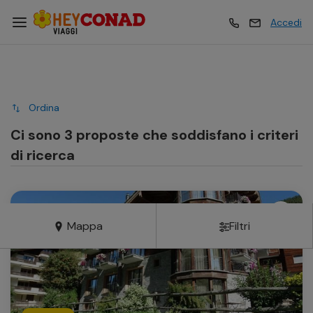
Accedi
Vacanze
Vacanze
Ordina
Esperienze
Esperienze
Ci sono 3 proposte che soddisfano i criteri
di ricerca
Hotel
Hotel
Mappa
Filtri
Crociere
Crociere
Traghetti
Traghetti