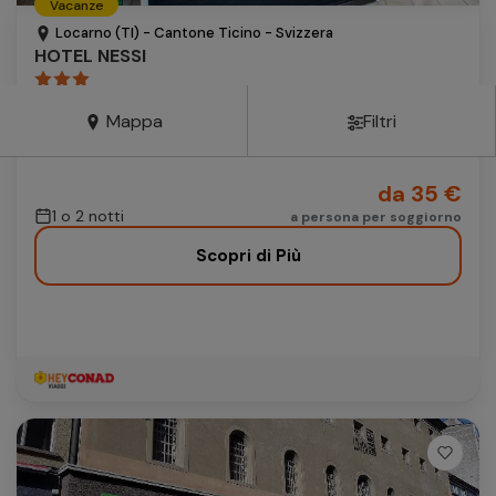
Vacanze
Autonoleggio
Locarno (TI) - Cantone Ticino - Svizzera
HOTEL NESSI
Autonoleggio
pernottamento e prima colazione
Parcheggio
Mappa
Filtri
Parcheggio
da 35 €
1 o 2 notti
a persona per soggiorno
Scopri di Più