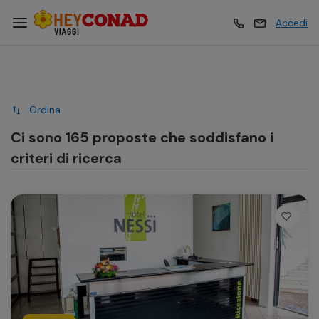
Accedi
Vacanze
Vacanze
Ordina
Esperienze
Esperienze
Ci sono 165 proposte che soddisfano i
criteri di ricerca
Hotel
Hotel
Crociere
Crociere
Traghetti
Traghetti