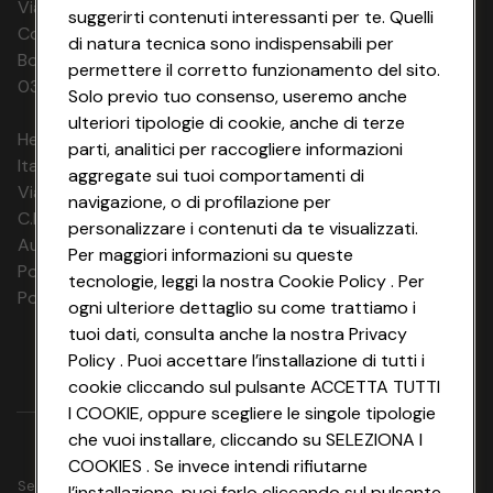
Via Michelino, 59 | 40127 BOLOGNA
suggerirti contenuti interessanti per te. Quelli
Codice Fiscale e Registro Imprese di
di natura tecnica sono indispensabili per
Bologna 00865960157 PARTITA IVA
permettere il corretto funzionamento del sito.
03320960374 CONAD SOC. COOP.
Solo previo tuo consenso, useremo anche
ulteriori tipologie di cookie, anche di terze
HeyConad Viaggi è un servizio gestito da
parti, analitici per raccogliere informazioni
Italia Travel Marketing S.r.l.
aggregate sui tuoi comportamenti di
Via Chiesolina 8 | 37066 Sommacampagna (VR)
navigazione, o di profilazione per
C.F. e P.IVA: 03816060234
personalizzare i contenuti da te visualizzati.
Aut. Prov Verona n. 4737/10
Per maggiori informazioni su queste
Polizza Ass. RC n. 177765037
tecnologie, leggi la nostra Cookie Policy . Per
Polizza Ass. Protection n. 6006000083/F
ogni ulteriore dettaglio su come trattiamo i
tuoi dati, consulta anche la nostra Privacy
Policy . Puoi accettare l’installazione di tutti i
cookie cliccando sul pulsante ACCETTA TUTTI
I COOKIE, oppure scegliere le singole tipologie
che vuoi installare, cliccando su SELEZIONA I
COOKIES . Se invece intendi rifiutarne
Seguici su
l’installazione, puoi farlo cliccando sul pulsante