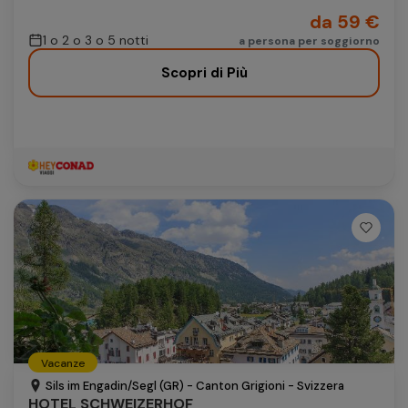
da 59 €
1 o 2 o 3 o 5 notti
a persona per soggiorno
Scopri di Più
Vacanze
Sils im Engadin/Segl (GR) - Canton Grigioni - Svizzera
HOTEL SCHWEIZERHOF