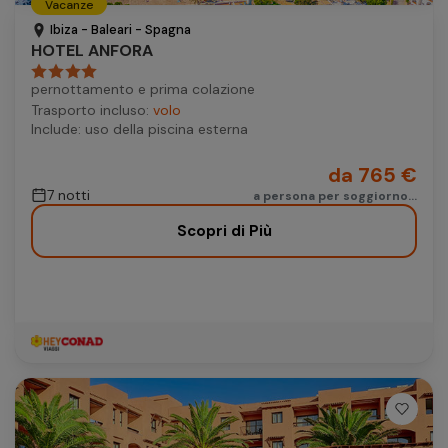
Vacanze
Autonoleggio
Ibiza - Baleari - Spagna
HOTEL ANFORA
Autonoleggio
pernottamento e prima colazione
Parcheggio
Trasporto incluso:
volo
Parcheggio
Include: uso della piscina esterna
da 765 €
7 notti
a persona per soggiorno...
Scopri di Più