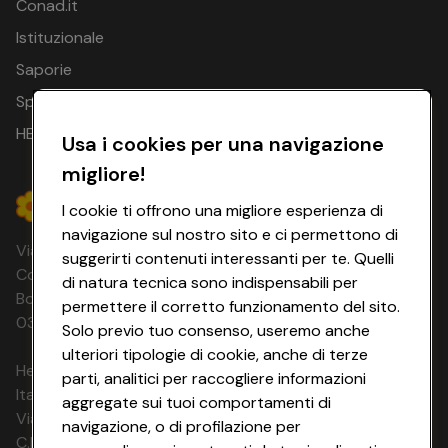
Conad.it
Istituzionale
Saporie
Spesa Online
HEYCONAD
Usa i cookies per una navigazione
migliore!
I cookie ti offrono una migliore esperienza di
navigazione sul nostro sito e ci permettono di
Via Michelino, 59 | 40127 BOLOGNA
suggerirti contenuti interessanti per te. Quelli
Codice Fiscale e Registro Imprese di
di natura tecnica sono indispensabili per
Bologna 00865960157 PARTITA IVA
permettere il corretto funzionamento del sito.
03320960374 CONAD SOC. COOP.
Solo previo tuo consenso, useremo anche
ulteriori tipologie di cookie, anche di terze
HeyConad Viaggi è un servizio gestito da
parti, analitici per raccogliere informazioni
Italia Travel Marketing S.r.l.
aggregate sui tuoi comportamenti di
Via Chiesolina 8 | 37066 Sommacampagna (VR)
navigazione, o di profilazione per
C.F. e P.IVA: 03816060234