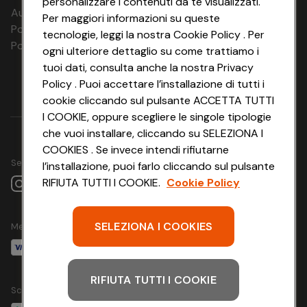
personalizzare i contenuti da te visualizzati.
Aut. Prov Verona n. 4737/10
Per maggiori informazioni su queste
Polizza Ass. RC n. 177765037
tecnologie, leggi la nostra Cookie Policy . Per
Polizza Ass. Protection n. 6006000083/F
ogni ulteriore dettaglio su come trattiamo i
tuoi dati, consulta anche la nostra Privacy
Policy . Puoi accettare l’installazione di tutti i
cookie cliccando sul pulsante ACCETTA TUTTI
I COOKIE, oppure scegliere le singole tipologie
che vuoi installare, cliccando su SELEZIONA I
COOKIES . Se invece intendi rifiutarne
Seguici su
l’installazione, puoi farlo cliccando sul pulsante
RIFIUTA TUTTI I COOKIE.
Cookie Policy
SELEZIONA I COOKIES
Metodo di pagamento
RIFIUTA TUTTI I COOKIE
Scarica l'app