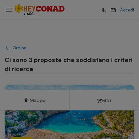
Accedi
Vacanze
Vacanze
Ordina
Esperienze
Esperienze
Ci sono 3 proposte che soddisfano i criteri
di ricerca
Hotel
Hotel
Mappa
Filtri
Crociere
Crociere
Traghetti
Traghetti