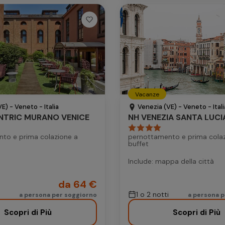
Vacanze
E) - Veneto - Italia
Venezia (VE) - Veneto - Itali
NTRIC MURANO VENICE
NH VENEZIA SANTA LUCI
to e prima colazione a
pernottamento e prima cola
buffet
Include: mappa della città
da 64 €
1 o 2 notti
a persona per soggiorno
a persona 
Scopri di Più
Scopri di Più