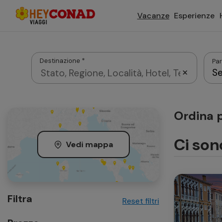
Vacanze
Esperienze
Destinazione *
Par
Se
Agosto 2026
Ordina p
Dom
Lun
Mar
Mer
Gio
Ci son
Vedi mappa
2
3
4
5
6
Filtra
Reset filtri
9
10
11
12
13