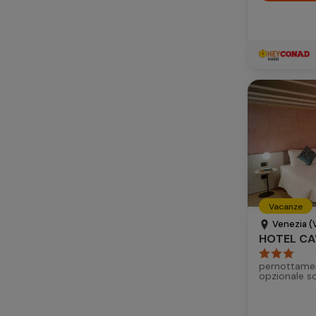
Telefono
Vacanze
Venezia (V
pernottamen
opzionale s