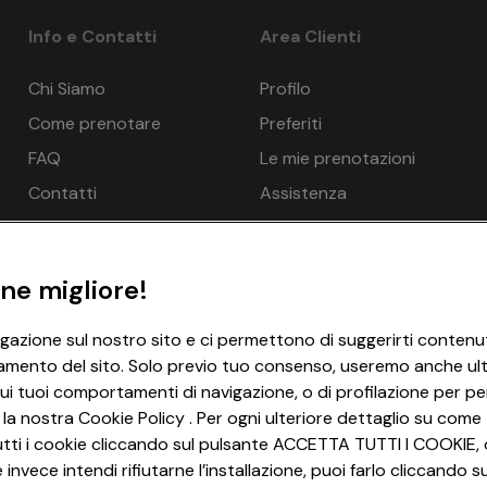
Info e Contatti
Area Clienti
Chi Siamo
Profilo
Come prenotare
Preferiti
FAQ
Le mie prenotazioni
Contatti
Assistenza
ne migliore!
igazione sul nostro sito e ci permettono di suggerirti contenut
amento del sito. Solo previo tuo consenso, useremo anche ulter
ui tuoi comportamenti di navigazione, o di profilazione per per
 la nostra Cookie Policy . Per ogni ulteriore dettaglio su come 
i tutti i cookie cliccando sul pulsante ACCETTA TUTTI I COOKIE, 
invece intendi rifiutarne l’installazione, puoi farlo cliccando