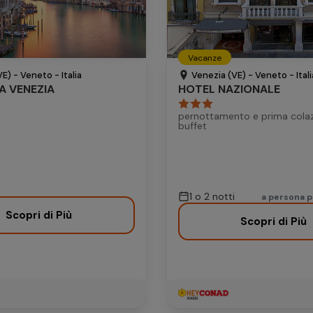
Aggiungi camera
21
22
20
21
22
23
24
Vacanze
28
29
27
28
29
30
E) - Veneto - Italia
Venezia (VE) - Veneto - Itali
A VENEZIA
HOTEL NAZIONALE
pernottamento e prima cola
buffet
1 o 2 notti
a persona 
Scopri di Più
Scopri di Più