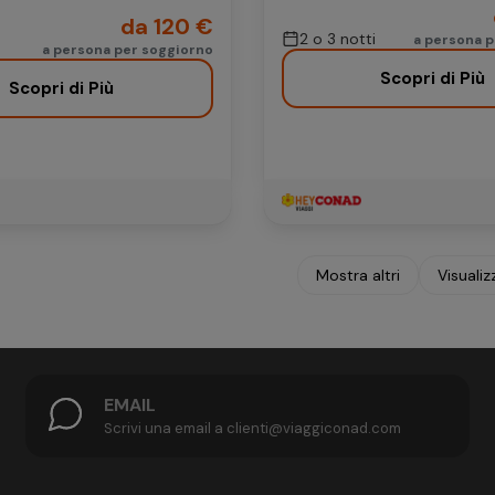
da 120 €
2 o 3 notti
a persona 
a persona per soggiorno
Scopri di Più
Scopri di Più
Mostra altri
Visualiz
EMAIL
Scrivi una email a clienti@viaggiconad.com