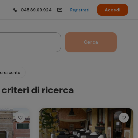
045.89.69.924
Registrati
Accedi
Cerca
Ottobre 2026
ecrescente
en
Sab
Dom
Lun
Mar
Mer
Gio
Ven
riteri di ricerca
4
5
1
2
11
12
4
5
6
7
8
9
18
19
11
12
13
14
15
16