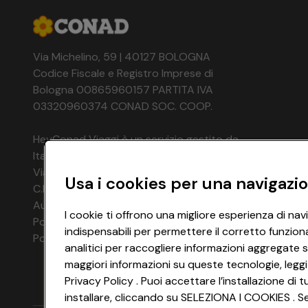
Via Michelino, 59 | 40127 BOLOGNA
Codice Fiscale e Registro Imprese di
Bologna 00865960157 PARTITA IVA
03320960374 CONAD SOC. COOP.
HeyConad Viaggi è un servizio gestito da
Italia Travel Marketing S.r.l.
Via Chiesolina 8 | 37066 Sommacampagna (VR)
Usa i cookies per una navigazio
C.F. e P.IVA: 03816060234
Aut. Prov Verona n. 4737/10
I cookie ti offrono una migliore esperienza di nav
Polizza Ass. RC n. 177765037
indispensabili per permettere il corretto funzion
Polizza Ass. Protection n. 6006000083/F
analitici per raccogliere informazioni aggregate s
maggiori informazioni su queste tecnologie, leggi
Privacy Policy . Puoi accettare l’installazione d
installare, cliccando su SELEZIONA I COOKIES . Se 