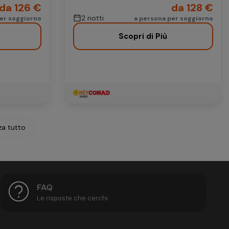
da 126 €
da 128 €
2 notti
per soggiorno
a persona per soggiorno
Scopri di Più
za tutto
FAQ
Le risposte che cerchi