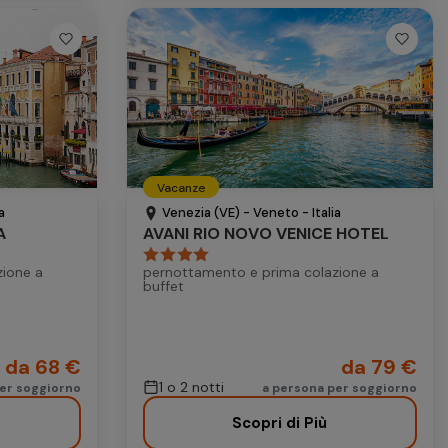
Vacanze
a
Venezia (VE) - Veneto - Italia
A
AVANI RIO NOVO VENICE HOTEL
zione a
pernottamento e prima colazione a
buffet
da 68 €
da 79 €
1 o 2 notti
per soggiorno
a persona per soggiorno
Scopri di Più