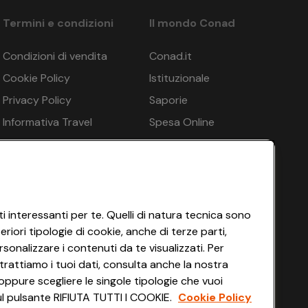
Termini e condizioni
Il mondo Conad
Condizioni di vendita
Conad.it
Cookie Policy
Istituzionale
Privacy Policy
Saporie
Informativa Travel
Spesa Online
Agency
HEYCONAD
Impostazioni dei Cookie
Termini di Servizio
Accessibilità
i interessanti per te. Quelli di natura tecnica sono
iori tipologie di cookie, anche di terze parti,
sonalizzare i contenuti da te visualizzati. Per
trattiamo i tuoi dati, consulta anche la nostra
oppure scegliere le singole tipologie che vuoi
 sul pulsante RIFIUTA TUTTI I COOKIE.
Cookie Policy