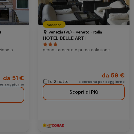
25
26
18
19
20
21
22
23
Vacanze
25
26
27
28
29
30
a
Venezia (VE) - Veneto - Italia
HOTEL BELLE ARTI
zione a
pernottamento e prima colazione
da 59 €
da 51 €
1 o 2 notte
a persona per soggiorno
per soggiorno
Scopri di Più