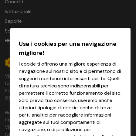
Conad.it
Istituzionale
Saporie
Spesa Online
HEYCONAD
Usa i cookies per una navigazione
migliore!
I cookie ti offrono una migliore esperienza di
navigazione sul nostro sito e ci permettono di
Via Michelino, 59 | 40127 BOLOGNA
suggerirti contenuti interessanti per te. Quelli
Codice Fiscale e Registro Imprese di
di natura tecnica sono indispensabili per
Bologna 00865960157 PARTITA IVA
permettere il corretto funzionamento del sito.
03320960374 CONAD SOC. COOP.
Solo previo tuo consenso, useremo anche
ulteriori tipologie di cookie, anche di terze
HeyConad Viaggi è un servizio gestito da
parti, analitici per raccogliere informazioni
Italia Travel Marketing S.r.l.
aggregate sui tuoi comportamenti di
Via Chiesolina 8 | 37066 Sommacampagna (VR)
navigazione, o di profilazione per
C.F. e P.IVA: 03816060234