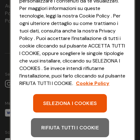
personalizzare i contenuti da te visualizzati.
Aut. Prov Verona n. 4737/10
Per maggiori informazioni su queste
Polizza Ass. RC n. 177765037
tecnologie, leggi la nostra Cookie Policy . Per
Polizza Ass. Protection n. 6006000083/F
ogni ulteriore dettaglio su come trattiamo i
tuoi dati, consulta anche la nostra Privacy
Policy . Puoi accettare l’installazione di tutti i
cookie cliccando sul pulsante ACCETTA TUTTI
I COOKIE, oppure scegliere le singole tipologie
che vuoi installare, cliccando su SELEZIONA I
COOKIES . Se invece intendi rifiutarne
Seguici su
l’installazione, puoi farlo cliccando sul pulsante
RIFIUTA TUTTI I COOKIE.
Cookie Policy
SELEZIONA I COOKIES
Metodo di pagamento
RIFIUTA TUTTI I COOKIE
Scarica l'app