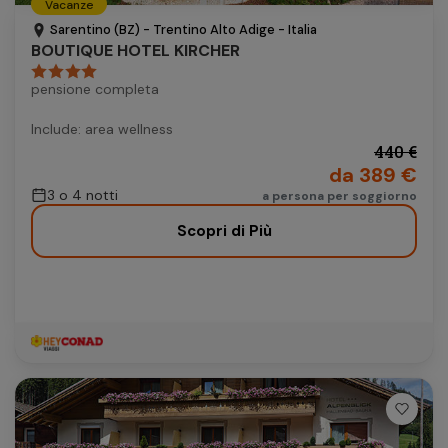
Vacanze
Autonoleggio
Sarentino (BZ) - Trentino Alto Adige - Italia
BOUTIQUE HOTEL KIRCHER
Autonoleggio
pensione completa
Parcheggio
Parcheggio
Include: area wellness
440 €
da 389 €
3 o 4 notti
a persona per soggiorno
Scopri di Più