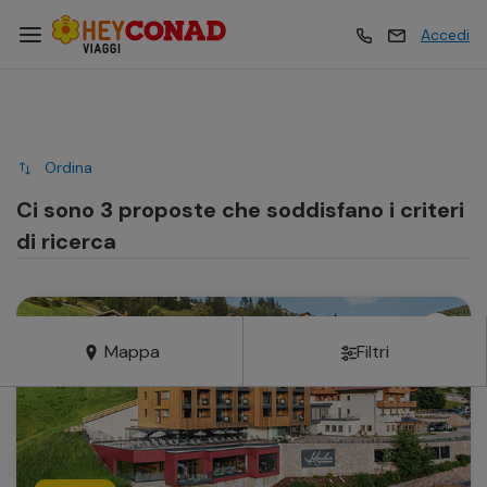
Accedi
Vacanze
Vacanze
Ordina
Esperienze
Esperienze
Ci sono 3 proposte che soddisfano i criteri
di ricerca
Hotel
Hotel
Mappa
Filtri
Crociere
Crociere
Traghetti
Traghetti