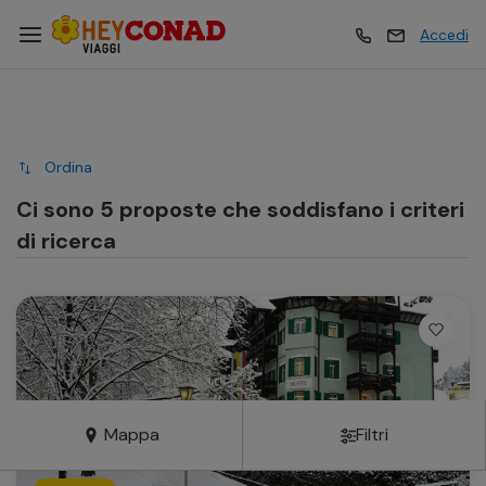
Accedi
Vacanze
Vacanze
Ordina
Esperienze
Esperienze
Ci sono 5 proposte che soddisfano i criteri
di ricerca
Hotel
Hotel
Crociere
Crociere
Traghetti
Traghetti
Mappa
Filtri