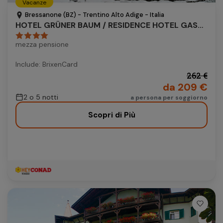
Vacanze
Autonoleggio
Bressanone (BZ) - Trentino Alto Adige - Italia
HOTEL GRÜNER BAUM / RESIDENCE HOTEL GASSER
Autonoleggio
mezza pensione
Parcheggio
Parcheggio
Include: BrixenCard
262 €
da 209 €
2 o 5 notti
a persona per soggiorno
Scopri di Più