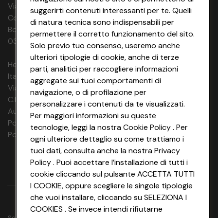
Via Michelino, 59 | 40127 BOLOGNA
suggerirti contenuti interessanti per te. Quelli
Codice Fiscale e Registro Imprese di
di natura tecnica sono indispensabili per
Bologna 00865960157 PARTITA IVA
permettere il corretto funzionamento del sito.
03320960374 CONAD SOC. COOP.
Solo previo tuo consenso, useremo anche
ulteriori tipologie di cookie, anche di terze
HeyConad Viaggi è un servizio gestito da
parti, analitici per raccogliere informazioni
Italia Travel Marketing S.r.l.
aggregate sui tuoi comportamenti di
Via Chiesolina 8 | 37066 Sommacampagna (VR)
navigazione, o di profilazione per
C.F. e P.IVA: 03816060234
personalizzare i contenuti da te visualizzati.
Aut. Prov Verona n. 4737/10
Per maggiori informazioni su queste
Polizza Ass. RC n. 177765037
tecnologie, leggi la nostra Cookie Policy . Per
Polizza Ass. Protection n. 6006000083/F
ogni ulteriore dettaglio su come trattiamo i
tuoi dati, consulta anche la nostra Privacy
Policy . Puoi accettare l’installazione di tutti i
cookie cliccando sul pulsante ACCETTA TUTTI
I COOKIE, oppure scegliere le singole tipologie
che vuoi installare, cliccando su SELEZIONA I
COOKIES . Se invece intendi rifiutarne
Seguici su