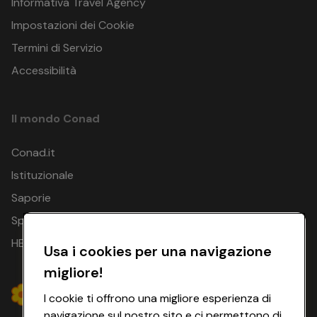
Informativa Travel Agency
Impostazioni dei Cookie
Termini di Servizio
Accessibilità
Il mondo Conad
Conad.it
Istituzionale
Saporie
Spesa Online
HEYCONAD
Usa i cookies per una navigazione
migliore!
I cookie ti offrono una migliore esperienza di
navigazione sul nostro sito e ci permettono di