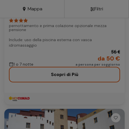
Vacanze
Autonoleggio
Mappa
Filtri
Realmonte (AG) - Sicilia - Italia
RESORT SCALA DEI TURCHI
Autonoleggio
pernottamento e prima colazione opzionale mezza
Parcheggio
pensione
Parcheggio
Include: uso della piscina esterna con vasca
idromassaggio
56 €
da 50 €
1 o 7 notte
a persona per soggiorno
Scopri di Più