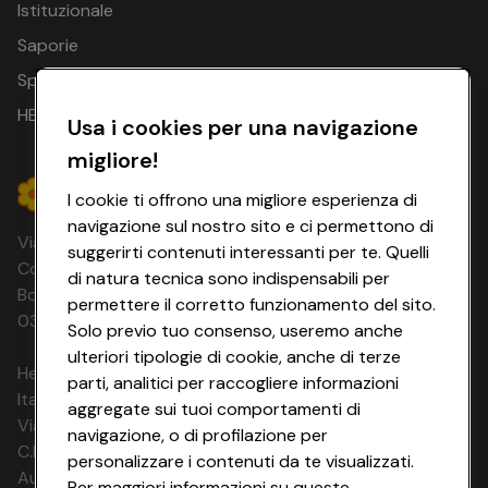
Istituzionale
Saporie
Spesa Online
HEYCONAD
Usa i cookies per una navigazione
migliore!
I cookie ti offrono una migliore esperienza di
navigazione sul nostro sito e ci permettono di
Via Michelino, 59 | 40127 BOLOGNA
suggerirti contenuti interessanti per te. Quelli
Codice Fiscale e Registro Imprese di
di natura tecnica sono indispensabili per
Bologna 00865960157 PARTITA IVA
permettere il corretto funzionamento del sito.
03320960374 CONAD SOC. COOP.
Solo previo tuo consenso, useremo anche
ulteriori tipologie di cookie, anche di terze
HeyConad Viaggi è un servizio gestito da
parti, analitici per raccogliere informazioni
Italia Travel Marketing S.r.l.
aggregate sui tuoi comportamenti di
Via Chiesolina 8 | 37066 Sommacampagna (VR)
navigazione, o di profilazione per
C.F. e P.IVA: 03816060234
personalizzare i contenuti da te visualizzati.
Aut. Prov Verona n. 4737/10
Per maggiori informazioni su queste