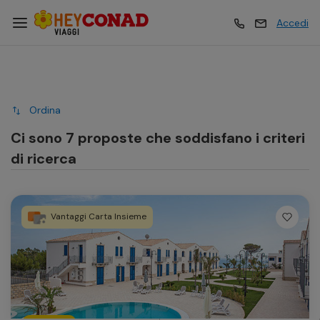
Accedi
Vacanze
Vacanze
Ordina
Esperienze
Esperienze
Ci sono 7 proposte che soddisfano i criteri
di ricerca
Hotel
Hotel
Vantaggi Carta Insieme
Crociere
Crociere
Traghetti
Traghetti