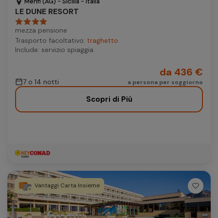
Menfi (AG) - Sicilia - Italia
LE DUNE RESORT
mezza pensione
Trasporto facoltativo:
traghetto
Include: servizio spiaggia
da 436 €
7 o 14 notti
a persona per soggiorno
Scopri di Più
Vantaggi Carta Insieme