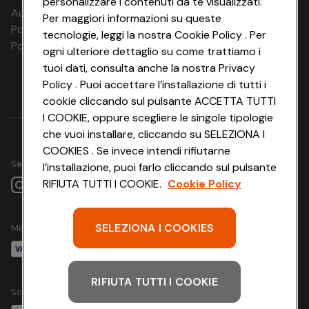
personalizzare i contenuti da te visualizzati.
Aut. Prov Verona n. 4737/10
Per maggiori informazioni su queste
Polizza Ass. RC n. 177765037
tecnologie, leggi la nostra Cookie Policy . Per
Polizza Ass. Protection n. 6006000083/F
ogni ulteriore dettaglio su come trattiamo i
tuoi dati, consulta anche la nostra Privacy
Policy . Puoi accettare l’installazione di tutti i
cookie cliccando sul pulsante ACCETTA TUTTI
I COOKIE, oppure scegliere le singole tipologie
che vuoi installare, cliccando su SELEZIONA I
COOKIES . Se invece intendi rifiutarne
Seguici su
l’installazione, puoi farlo cliccando sul pulsante
RIFIUTA TUTTI I COOKIE.
Cookie Policy
SELEZIONA I COOKIES
Metodo di pagamento
RIFIUTA TUTTI I COOKIE
Scarica l'app