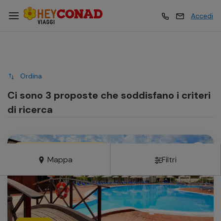
Accedi
Vacanze
Vacanze
Ordina
Esperienze
Esperienze
Ci sono 3 proposte che soddisfano i criteri
di ricerca
Hotel
Hotel
Vantaggi Carta Insieme
Mappa
Filtri
Crociere
Crociere
Traghetti
Traghetti