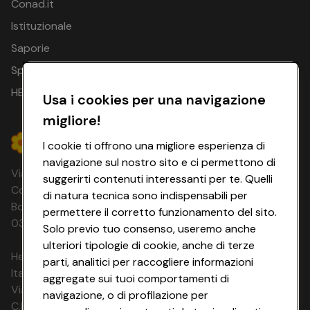
Conad.it
Istituzionale
Saporie
Spesa Online
HEYCONAD
Usa i cookies per una navigazione
migliore!
I cookie ti offrono una migliore esperienza di
navigazione sul nostro sito e ci permettono di
Via Michelino, 59 | 40127 BOLOGNA
suggerirti contenuti interessanti per te. Quelli
Codice Fiscale e Registro Imprese di
di natura tecnica sono indispensabili per
Bologna 00865960157 PARTITA IVA
permettere il corretto funzionamento del sito.
03320960374 CONAD SOC. COOP.
Solo previo tuo consenso, useremo anche
ulteriori tipologie di cookie, anche di terze
HeyConad Viaggi è un servizio gestito da
parti, analitici per raccogliere informazioni
Italia Travel Marketing S.r.l.
aggregate sui tuoi comportamenti di
Via Chiesolina 8 | 37066 Sommacampagna (VR)
navigazione, o di profilazione per
C.F. e P.IVA: 03816060234