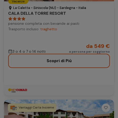
Vacanze
Autonoleggio
La Caletta - Siniscola (NU) - Sardegna - Italia
CALA DELLA TORRE RESORT
Autonoleggio
pensione completa con bevande ai pasti
Parcheggio
Trasporto incluso:
traghetto
Parcheggio
da 549 €
3 o 4 o 7 o 14 notti
a persona per soggiorno
Scopri di Più
Vantaggi Carta Insieme