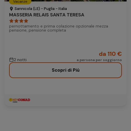
Vacanze
Autonoleggio
Sannicola (LE) - Puglia - Italia
MASSERIA RELAIS SANTA TERESA
Autonoleggio
pernottamento e prima colazione opzionale mezza
Parcheggio
pensione, pensione completa
Parcheggio
da 110 €
2 notti
a persona per soggiorno
Scopri di Più