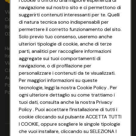
I cookie ti offrono una migliore esperienza di
navigazione sul nostro sito e ci permettono di
Via Michelino, 59 | 40127 BOLOGNA
suggerirti contenuti interessanti per te. Quelli
Codice Fiscale e Registro Imprese di
di natura tecnica sono indispensabili per
Bologna 00865960157 PARTITA IVA
permettere il corretto funzionamento del sito.
03320960374 CONAD SOC. COOP.
Solo previo tuo consenso, useremo anche
ulteriori tipologie di cookie, anche di terze
HeyConad Viaggi è un servizio gestito da
parti, analitici per raccogliere informazioni
Italia Travel Marketing S.r.l.
aggregate sui tuoi comportamenti di
Via Chiesolina 8 | 37066 Sommacampagna (VR)
navigazione, o di profilazione per
C.F. e P.IVA: 03816060234
personalizzare i contenuti da te visualizzati.
Aut. Prov Verona n. 4737/10
Per maggiori informazioni su queste
Polizza Ass. RC n. 177765037
tecnologie, leggi la nostra Cookie Policy . Per
Polizza Ass. Protection n. 6006000083/F
ogni ulteriore dettaglio su come trattiamo i
tuoi dati, consulta anche la nostra Privacy
Policy . Puoi accettare l’installazione di tutti i
cookie cliccando sul pulsante ACCETTA TUTTI
I COOKIE, oppure scegliere le singole tipologie
che vuoi installare, cliccando su SELEZIONA I