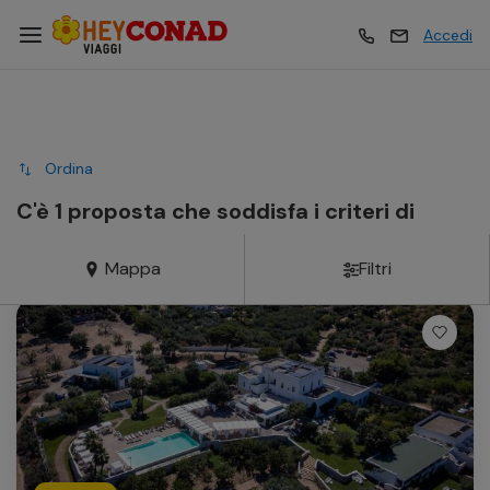
Accedi
Vacanze
Vacanze
Ordina
Esperienze
Esperienze
C'è 1 proposta che soddisfa i criteri di
ricerca
Mappa
Filtri
Hotel
Hotel
Crociere
Crociere
Traghetti
Traghetti