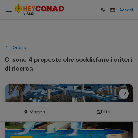
Accedi
Vacanze
Vacanze
Ordina
Esperienze
Esperienze
Ci sono 4 proposte che soddisfano i criteri
di ricerca
Hotel
Hotel
Crociere
Crociere
Mappa
Filtri
Traghetti
Traghetti