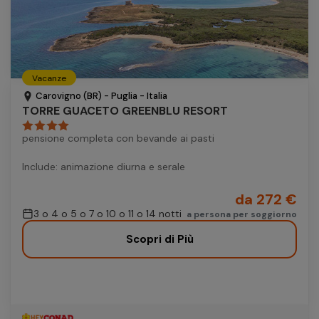
Vacanze
Carovigno (BR) - Puglia - Italia
TORRE GUACETO GREENBLU RESORT
pensione completa con bevande ai pasti
Include: animazione diurna e serale
da 272 €
3 o 4 o 5 o 7 o 10 o 11 o 14 notti
a persona per soggiorno
Scopri di Più