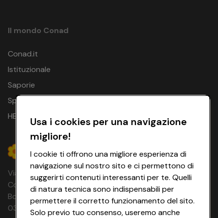
Il mondo Conad
Conad.it
Istituzionale
Saporie
Spesa Online
HEYCONAD
Usa i cookies per una navigazione
migliore!
I cookie ti offrono una migliore esperienza di
navigazione sul nostro sito e ci permettono di
Via Michelino, 59 | 40127 BOLOGNA
suggerirti contenuti interessanti per te. Quelli
Codice Fiscale e Registro Imprese di
di natura tecnica sono indispensabili per
Bologna 00865960157 PARTITA IVA
permettere il corretto funzionamento del sito.
03320960374 CONAD SOC. COOP.
Solo previo tuo consenso, useremo anche