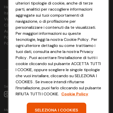
ulteriori tipologie di cookie, anche di terze
HeyConad Viaggi è un servizio gestito da
parti, analitici per raccogliere informazioni
Italia Travel Marketing S.r.l.
aggregate sui tuoi comportamenti di
Via Chiesolina 8 | 37066 Sommacampagna (VR)
navigazione, o di profilazione per
C.F. e P.IVA: 03816060234
personalizzare i contenuti da te visualizzati.
Aut. Prov Verona n. 4737/10
Per maggiori informazioni su queste
Polizza Ass. RC n. 177765037
tecnologie, leggi la nostra Cookie Policy . Per
Polizza Ass. Protection n. 6006000083/F
ogni ulteriore dettaglio su come trattiamo i
tuoi dati, consulta anche la nostra Privacy
Policy . Puoi accettare l’installazione di tutti i
cookie cliccando sul pulsante ACCETTA TUTTI
I COOKIE, oppure scegliere le singole tipologie
che vuoi installare, cliccando su SELEZIONA I
COOKIES . Se invece intendi rifiutarne
Seguici su
l’installazione, puoi farlo cliccando sul pulsante
RIFIUTA TUTTI I COOKIE.
Cookie Policy
SELEZIONA I COOKIES
Metodo di pagamento