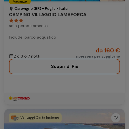
Vacanze
Autonoleggio
Carovigno (BR) - Puglia - Italia
CAMPING VILLAGGIO LAMAFORCA
Autonoleggio
solo pernottamento
Parcheggio
Parcheggio
Include: parco acquatico
da 160 €
2 o 3 o 7 notti
a persona per soggiorno
Scopri di Più
Vantaggi Carta Insieme