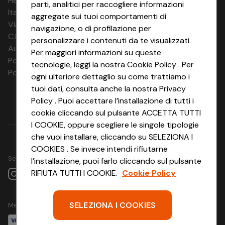
HeyConad Viaggi è un servizio gestito da
parti, analitici per raccogliere informazioni
Italia Travel Marketing S.r.l.
aggregate sui tuoi comportamenti di
Via Chiesolina 8 | 37066 Sommacampagna (VR)
navigazione, o di profilazione per
C.F. e P.IVA: 03816060234
personalizzare i contenuti da te visualizzati.
Aut. Prov Verona n. 4737/10
Per maggiori informazioni su queste
Polizza Ass. RC n. 177765037
tecnologie, leggi la nostra Cookie Policy . Per
Polizza Ass. Protection n. 6006000083/F
ogni ulteriore dettaglio su come trattiamo i
tuoi dati, consulta anche la nostra Privacy
Policy . Puoi accettare l’installazione di tutti i
cookie cliccando sul pulsante ACCETTA TUTTI
I COOKIE, oppure scegliere le singole tipologie
che vuoi installare, cliccando su SELEZIONA I
COOKIES . Se invece intendi rifiutarne
Seguici su
l’installazione, puoi farlo cliccando sul pulsante
RIFIUTA TUTTI I COOKIE.
Cookie Policy
SELEZIONA I COOKIES
Metodo di pagamento