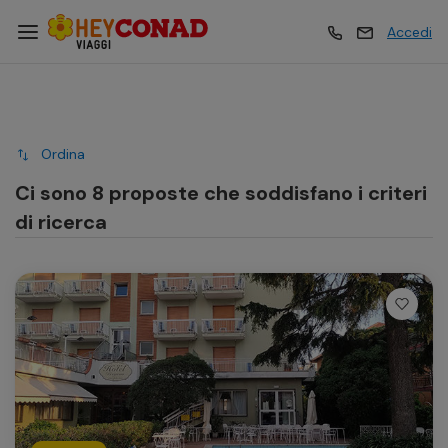
Accedi
Vacanze
Vacanze
Ordina
Esperienze
Esperienze
Ci sono 8 proposte che soddisfano i criteri
di ricerca
Hotel
Hotel
Crociere
Crociere
Traghetti
Traghetti