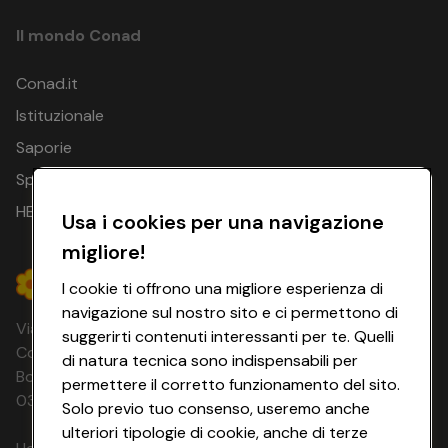
Il mondo Conad
Conad.it
Istituzionale
Saporie
Spesa Online
HEYCONAD
Usa i cookies per una navigazione
migliore!
I cookie ti offrono una migliore esperienza di
navigazione sul nostro sito e ci permettono di
Via Michelino, 59 | 40127 BOLOGNA
suggerirti contenuti interessanti per te. Quelli
Codice Fiscale e Registro Imprese di
di natura tecnica sono indispensabili per
Bologna 00865960157 PARTITA IVA
permettere il corretto funzionamento del sito.
03320960374 CONAD SOC. COOP.
Solo previo tuo consenso, useremo anche
ulteriori tipologie di cookie, anche di terze