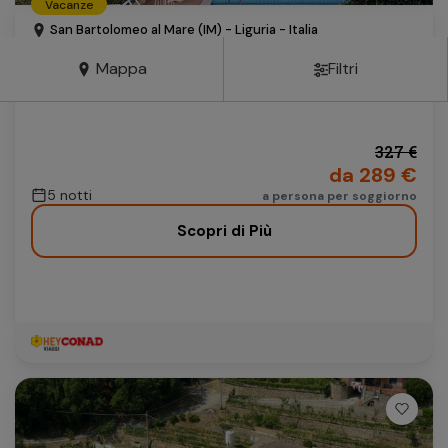
Vacanze
Autonoleggio
San Bartolomeo al Mare (IM) - Liguria - Italia
HOTEL BERGAMO MARE
Autonoleggio
Mappa
Filtri
mezza pensione
Parcheggio
Parcheggio
327 €
da 289 €
5 notti
a persona per soggiorno
Scopri di Più