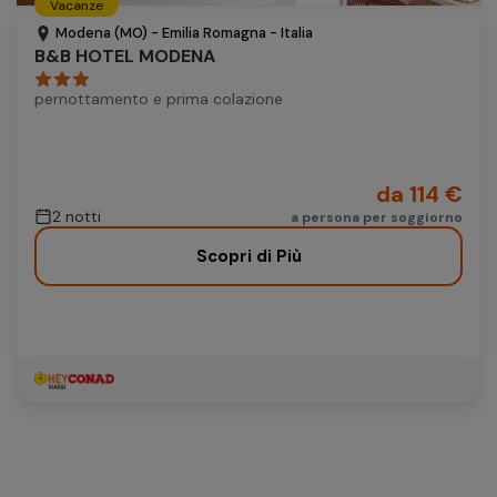
Vacanze
Autonoleggio
Modena (MO) - Emilia Romagna - Italia
B&B HOTEL MODENA
Autonoleggio
pernottamento e prima colazione
Parcheggio
Parcheggio
da 114 €
2 notti
a persona per soggiorno
Scopri di Più