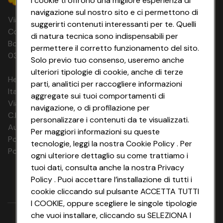
I cookie ti offrono una migliore esperienza di
navigazione sul nostro sito e ci permettono di
Via Michelino, 59 | 40127 BOLOGNA
suggerirti contenuti interessanti per te. Quelli
Codice Fiscale e Registro Imprese di
di natura tecnica sono indispensabili per
Bologna 00865960157 PARTITA IVA
permettere il corretto funzionamento del sito.
03320960374 CONAD SOC. COOP.
Solo previo tuo consenso, useremo anche
ulteriori tipologie di cookie, anche di terze
HeyConad Viaggi è un servizio gestito da
parti, analitici per raccogliere informazioni
Italia Travel Marketing S.r.l.
aggregate sui tuoi comportamenti di
Via Chiesolina 8 | 37066 Sommacampagna (VR)
navigazione, o di profilazione per
C.F. e P.IVA: 03816060234
personalizzare i contenuti da te visualizzati.
Aut. Prov Verona n. 4737/10
Per maggiori informazioni su queste
Polizza Ass. RC n. 177765037
tecnologie, leggi la nostra Cookie Policy . Per
Polizza Ass. Protection n. 6006000083/F
ogni ulteriore dettaglio su come trattiamo i
tuoi dati, consulta anche la nostra Privacy
Policy . Puoi accettare l’installazione di tutti i
cookie cliccando sul pulsante ACCETTA TUTTI
I COOKIE, oppure scegliere le singole tipologie
che vuoi installare, cliccando su SELEZIONA I