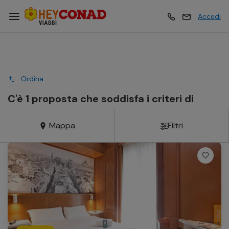
Accedi
Vacanze
Vacanze
Ordina
Esperienze
Esperienze
C'è 1 proposta che soddisfa i criteri di
ricerca
Mappa
Filtri
Hotel
Hotel
Crociere
Crociere
Traghetti
Traghetti