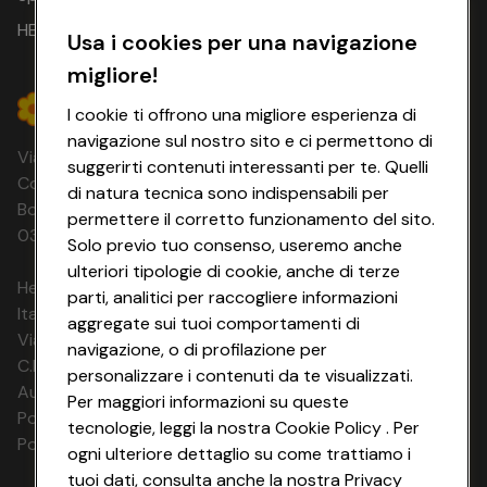
HEYCONAD
Usa i cookies per una navigazione
migliore!
I cookie ti offrono una migliore esperienza di
navigazione sul nostro sito e ci permettono di
Via Michelino, 59 | 40127 BOLOGNA
suggerirti contenuti interessanti per te. Quelli
Codice Fiscale e Registro Imprese di
di natura tecnica sono indispensabili per
Bologna 00865960157 PARTITA IVA
permettere il corretto funzionamento del sito.
03320960374 CONAD SOC. COOP.
Solo previo tuo consenso, useremo anche
ulteriori tipologie di cookie, anche di terze
HeyConad Viaggi è un servizio gestito da
parti, analitici per raccogliere informazioni
Italia Travel Marketing S.r.l.
aggregate sui tuoi comportamenti di
Via Chiesolina 8 | 37066 Sommacampagna (VR)
navigazione, o di profilazione per
C.F. e P.IVA: 03816060234
personalizzare i contenuti da te visualizzati.
Aut. Prov Verona n. 4737/10
Per maggiori informazioni su queste
Polizza Ass. RC n. 177765037
tecnologie, leggi la nostra Cookie Policy . Per
Polizza Ass. Protection n. 6006000083/F
ogni ulteriore dettaglio su come trattiamo i
tuoi dati, consulta anche la nostra Privacy