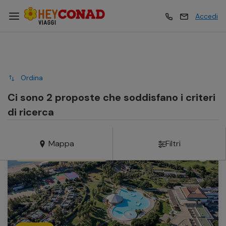
Accedi
Vacanze
Vacanze
Ordina
Esperienze
Esperienze
Ci sono 2 proposte che soddisfano i criteri
di ricerca
Hotel
Hotel
Mappa
Filtri
Vantaggi Carta Insieme
Crociere
Crociere
Traghetti
Traghetti