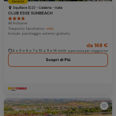
Vacanze
Autonoleggio
Squillace (CZ) - Calabria - Italia
CLUB ESSE SUNBEACH
Autonoleggio
All Inclusive
Parcheggio
Trasporto facoltativo:
volo
Parcheggio
Include: parcheggio esterno gratuito
da 168 €
4 o 5 o 6 o 7 o 10 o 11 o 14 notti
a persona per soggiorno
Scopri di Più