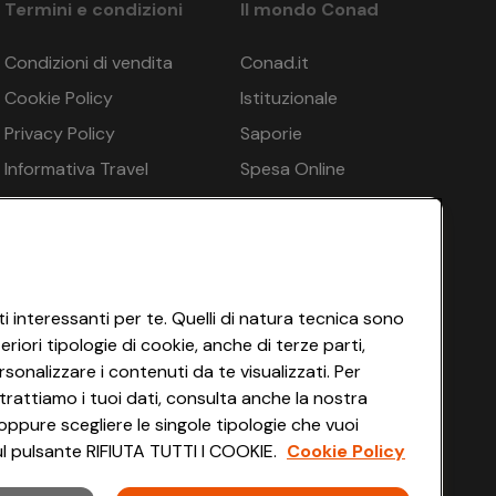
Termini e condizioni
Il mondo Conad
Condizioni di vendita
Conad.it
Cookie Policy
Istituzionale
Privacy Policy
Saporie
Informativa Travel
Spesa Online
Agency
HEYCONAD
Impostazioni dei Cookie
Termini di Servizio
Accessibilità
i interessanti per te. Quelli di natura tecnica sono
iori tipologie di cookie, anche di terze parti,
sonalizzare i contenuti da te visualizzati. Per
trattiamo i tuoi dati, consulta anche la nostra
oppure scegliere le singole tipologie che vuoi
 sul pulsante RIFIUTA TUTTI I COOKIE.
Cookie Policy