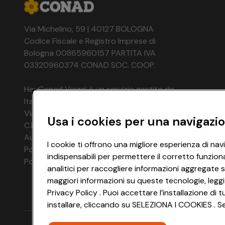
Via Michelino, 59 | 40127 BOLOGNA
Codice Fiscale e Registro Imprese di
Bologna 00865960157 PARTITA IVA
03320960374 CONAD SOC. COOP.
HeyConad Viaggi è un servizio gestito da
Italia Travel Marketing S.r.l.
Via Chiesolina 8 | 37066 Sommacampagna (VR)
Usa i cookies per una navigazio
C.F. e P.IVA: 03816060234
Aut. Prov Verona n. 4737/10
I cookie ti offrono una migliore esperienza di nav
Polizza Ass. RC n. 177765037
indispensabili per permettere il corretto funzion
Polizza Ass. Protection n. 6006000083/F
analitici per raccogliere informazioni aggregate s
maggiori informazioni su queste tecnologie, leggi
Privacy Policy . Puoi accettare l’installazione d
installare, cliccando su SELEZIONA I COOKIES . Se 