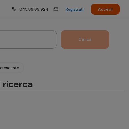
045.89.69.924
Registrati
Accedi
Cerca
Ottobre 2026
ecrescente
en
Sab
Dom
Lun
Mar
Mer
Gio
Ven
i ricerca
4
5
1
2
11
12
4
5
6
7
8
9
18
19
11
12
13
14
15
16