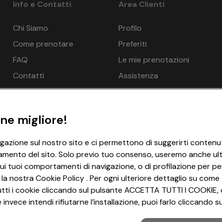
Info e Contatti
Area Clienti
Chi Siamo
Profilo
Come prenotare
Preferiti
FAQ
Le mie prenotazioni
Contatti
Assistenza
ne migliore!
igazione sul nostro sito e ci permettono di suggerirti contenut
amento del sito. Solo previo tuo consenso, useremo anche ulter
ui tuoi comportamenti di navigazione, o di profilazione per per
 la nostra Cookie Policy . Per ogni ulteriore dettaglio su come 
i tutti i cookie cliccando sul pulsante ACCETTA TUTTI I COOKIE, 
invece intendi rifiutarne l’installazione, puoi farlo cliccando