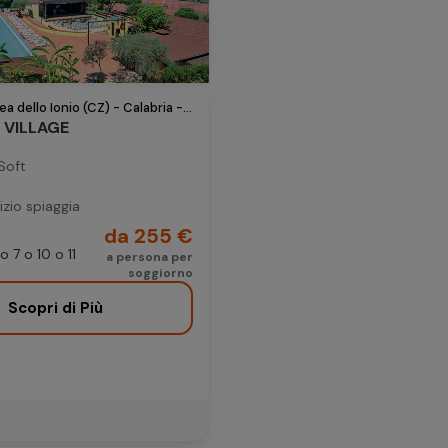
Aggiungi camera
21
22
20
21
22
23
24
28
29
27
28
29
30
dello Ionio (CZ) - Calabria - Italia
 VILLAGE
 Soft
izio spiaggia
da 255 €
o 7 o 10 o 11
a persona per
soggiorno
Scopri di Più