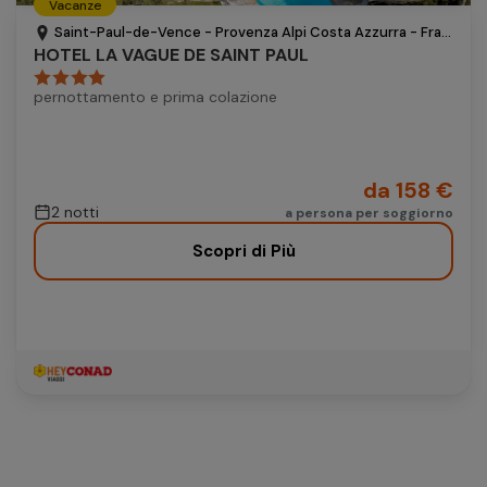
Vacanze
Autonoleggio
Saint-Paul-de-Vence - Provenza Alpi Costa Azzurra - Francia
HOTEL LA VAGUE DE SAINT PAUL
Autonoleggio
pernottamento e prima colazione
Parcheggio
Parcheggio
da 158 €
2 notti
a persona per soggiorno
Scopri di Più