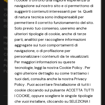
I cookie ti offrono una migliore esperienza di
navigazione sul nostro sito e ci permettono di
Via Michelino, 59 | 40127 BOLOGNA
suggerirti contenuti interessanti per te. Quelli
Codice Fiscale e Registro Imprese di
di natura tecnica sono indispensabili per
Bologna 00865960157 PARTITA IVA
permettere il corretto funzionamento del sito.
03320960374 CONAD SOC. COOP.
Solo previo tuo consenso, useremo anche
ulteriori tipologie di cookie, anche di terze
HeyConad Viaggi è un servizio gestito da
parti, analitici per raccogliere informazioni
Italia Travel Marketing S.r.l.
aggregate sui tuoi comportamenti di
Via Chiesolina 8 | 37066 Sommacampagna (VR)
navigazione, o di profilazione per
C.F. e P.IVA: 03816060234
personalizzare i contenuti da te visualizzati.
Aut. Prov Verona n. 4737/10
Per maggiori informazioni su queste
Polizza Ass. RC n. 177765037
tecnologie, leggi la nostra Cookie Policy . Per
Polizza Ass. Protection n. 6006000083/F
ogni ulteriore dettaglio su come trattiamo i
tuoi dati, consulta anche la nostra Privacy
Policy . Puoi accettare l’installazione di tutti i
cookie cliccando sul pulsante ACCETTA TUTTI
I COOKIE, oppure scegliere le singole tipologie
che vuoi installare, cliccando su SELEZIONA I