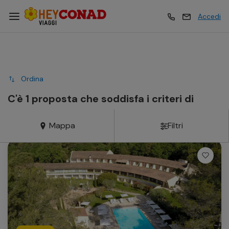
Accedi
Vacanze
Vacanze
Ordina
Esperienze
Esperienze
C'è 1 proposta che soddisfa i criteri di
ricerca
Mappa
Filtri
Hotel
Hotel
Crociere
Crociere
Traghetti
Traghetti