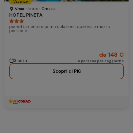
Vacanze
Autonoleggio
Vrsar - Istria - Croazia
HOTEL PINETA
Autonoleggio
pernottamento e prima colazione opzionale mezza
Parcheggio
pensione
Parcheggio
da 148 €
3 notti
a persona per soggiorno
Scopri di Più