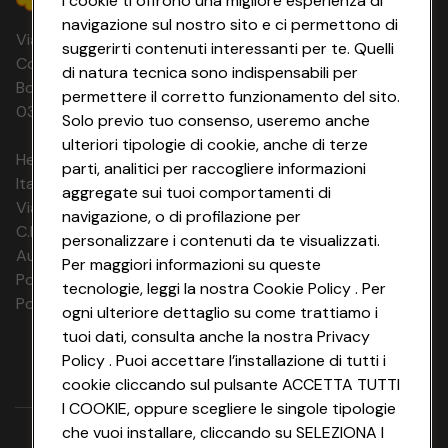
I cookie ti offrono una migliore esperienza di
navigazione sul nostro sito e ci permettono di
Via Michelino, 59 | 40127 BOLOGNA
suggerirti contenuti interessanti per te. Quelli
Codice Fiscale e Registro Imprese di
di natura tecnica sono indispensabili per
Bologna 00865960157 PARTITA IVA
permettere il corretto funzionamento del sito.
03320960374 CONAD SOC. COOP.
Solo previo tuo consenso, useremo anche
ulteriori tipologie di cookie, anche di terze
HeyConad Viaggi è un servizio gestito da
parti, analitici per raccogliere informazioni
Italia Travel Marketing S.r.l.
aggregate sui tuoi comportamenti di
Via Chiesolina 8 | 37066 Sommacampagna (VR)
navigazione, o di profilazione per
C.F. e P.IVA: 03816060234
personalizzare i contenuti da te visualizzati.
Aut. Prov Verona n. 4737/10
Per maggiori informazioni su queste
Polizza Ass. RC n. 177765037
tecnologie, leggi la nostra Cookie Policy . Per
Polizza Ass. Protection n. 6006000083/F
ogni ulteriore dettaglio su come trattiamo i
tuoi dati, consulta anche la nostra Privacy
Policy . Puoi accettare l’installazione di tutti i
cookie cliccando sul pulsante ACCETTA TUTTI
I COOKIE, oppure scegliere le singole tipologie
che vuoi installare, cliccando su SELEZIONA I