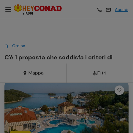
Accedi
Vacanze
Vacanze
Ordina
Esperienze
Esperienze
C'è 1 proposta che soddisfa i criteri di
ricerca
Mappa
Filtri
Hotel
Hotel
Crociere
Crociere
Traghetti
Traghetti