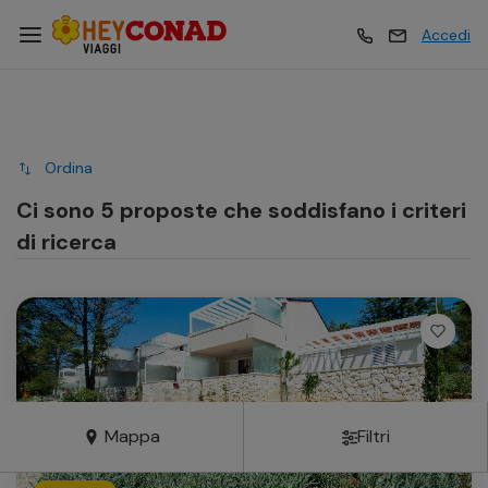
Accedi
Vacanze
Vacanze
Ordina
Esperienze
Esperienze
Ci sono 5 proposte che soddisfano i criteri
di ricerca
Hotel
Hotel
Crociere
Crociere
Traghetti
Traghetti
Mappa
Filtri