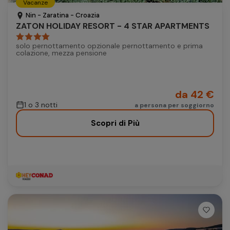
Vacanze
Autonoleggio
Nin - Zaratina - Croazia
ZATON HOLIDAY RESORT - 4 STAR APARTMENTS
Autonoleggio
solo pernottamento opzionale pernottamento e prima
Parcheggio
colazione, mezza pensione
Parcheggio
da 42 €
1 o 3 notti
a persona per soggiorno
Scopri di Più