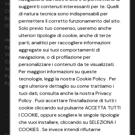
Via Michelino, 59 | 40127 BOLOGNA
suggerirti contenuti interessanti per te. Quelli
Codice Fiscale e Registro Imprese di
di natura tecnica sono indispensabili per
Bologna 00865960157 PARTITA IVA
permettere il corretto funzionamento del sito.
03320960374 CONAD SOC. COOP.
Solo previo tuo consenso, useremo anche
ulteriori tipologie di cookie, anche di terze
HeyConad Viaggi è un servizio gestito da
parti, analitici per raccogliere informazioni
Italia Travel Marketing S.r.l.
aggregate sui tuoi comportamenti di
Via Chiesolina 8 | 37066 Sommacampagna (VR)
navigazione, o di profilazione per
C.F. e P.IVA: 03816060234
personalizzare i contenuti da te visualizzati.
Aut. Prov Verona n. 4737/10
Per maggiori informazioni su queste
Polizza Ass. RC n. 177765037
tecnologie, leggi la nostra Cookie Policy . Per
Polizza Ass. Protection n. 6006000083/F
ogni ulteriore dettaglio su come trattiamo i
tuoi dati, consulta anche la nostra Privacy
Policy . Puoi accettare l’installazione di tutti i
cookie cliccando sul pulsante ACCETTA TUTTI
I COOKIE, oppure scegliere le singole tipologie
che vuoi installare, cliccando su SELEZIONA I
COOKIES . Se invece intendi rifiutarne
Seguici su