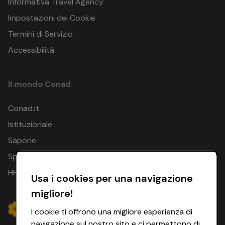
Informativa Travel Agency
Impostazioni dei Cookie
Termini di Servizio
Accessibilità
Il mondo Conad
Conad.it
Istituzionale
Saporie
Spesa Online
HEYCONAD
Usa i cookies per una navigazione
migliore!
I cookie ti offrono una migliore esperienza di
navigazione sul nostro sito e ci permettono di