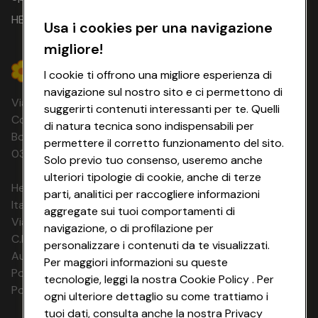
HEYCONAD
Usa i cookies per una navigazione
migliore!
I cookie ti offrono una migliore esperienza di
navigazione sul nostro sito e ci permettono di
Via Michelino, 59 | 40127 BOLOGNA
suggerirti contenuti interessanti per te. Quelli
Codice Fiscale e Registro Imprese di
di natura tecnica sono indispensabili per
Bologna 00865960157 PARTITA IVA
permettere il corretto funzionamento del sito.
03320960374 CONAD SOC. COOP.
Solo previo tuo consenso, useremo anche
ulteriori tipologie di cookie, anche di terze
HeyConad Viaggi è un servizio gestito da
parti, analitici per raccogliere informazioni
Italia Travel Marketing S.r.l.
aggregate sui tuoi comportamenti di
Via Chiesolina 8 | 37066 Sommacampagna (VR)
navigazione, o di profilazione per
C.F. e P.IVA: 03816060234
personalizzare i contenuti da te visualizzati.
Aut. Prov Verona n. 4737/10
Per maggiori informazioni su queste
Polizza Ass. RC n. 177765037
tecnologie, leggi la nostra Cookie Policy . Per
Polizza Ass. Protection n. 6006000083/F
ogni ulteriore dettaglio su come trattiamo i
tuoi dati, consulta anche la nostra Privacy