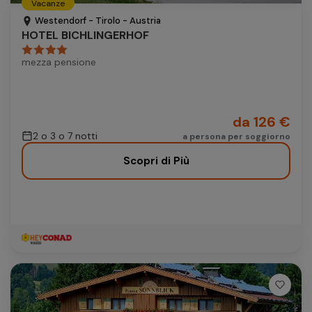
Vacanze
Autonoleggio
Westendorf - Tirolo - Austria
HOTEL BICHLINGERHOF
Autonoleggio
mezza pensione
Parcheggio
Parcheggio
da 126 €
2 o 3 o 7 notti
a persona per soggiorno
Scopri di Più