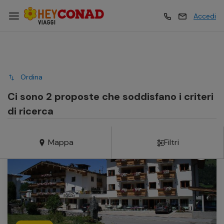
Accedi
Vacanze
Vacanze
Ordina
Esperienze
Esperienze
Ci sono 2 proposte che soddisfano i criteri
di ricerca
Hotel
Hotel
Mappa
Filtri
Crociere
Crociere
Traghetti
Traghetti