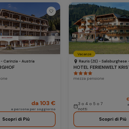
Vacanze
- Carinzia - Austria
Rauris (ZE) - Salisburghese 
ERGHOF
HOTEL FERIENWELT KRIS
ione
mezza pensione
da 103 €
3 o 4 o 5 o 7
notti
a persona per soggiorno
Scopri di Più
Scopri di Più