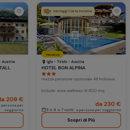
Vantaggi Carta Insieme
Vacanze
- Austria
Igls - Tirolo - Austria
TALL
HOTEL BON ALPINA
mezza pensione opzionale All Inclusive
Include: area wellness di 600 mq
da 209 €
da 230 €
a persona per
3 o 4 o 7 notti
soggiorno
a persona per soggiorno
Scopri di Più