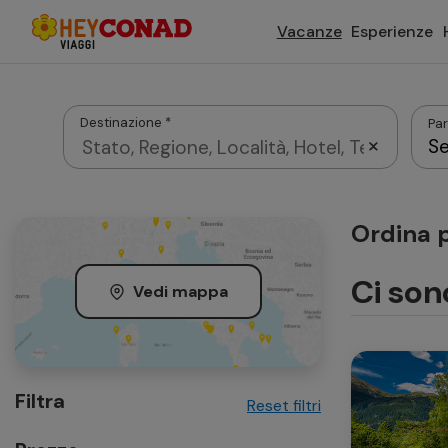
Vacanze
Esperienze
Destinazione *
Par
Se
Agosto 2026
Ordina p
Dom
Lun
Mar
Mer
Gio
Ci son
Vedi mappa
2
3
4
5
6
Filtra
Reset filtri
9
10
11
12
13