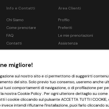
Info e Contatti
Area Clienti
Chi Siamo
Profilo
Come prenotare
Preferiti
FAQ
Le mie prenotazioni
Contatti
Assistenza
ne migliore!
igazione sul nostro sito e ci permettono di suggerirti contenut
amento del sito. Solo previo tuo consenso, useremo anche ulter
ui tuoi comportamenti di navigazione, o di profilazione per per
 la nostra Cookie Policy . Per ogni ulteriore dettaglio su come 
i tutti i cookie cliccando sul pulsante ACCETTA TUTTI I COOKIE, 
invece intendi rifiutarne l’installazione, puoi farlo cliccando