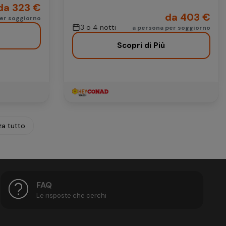
da 323 €
da 403 €
per soggiorno
3 o 4 notti
a persona per soggiorno
Scopri di Più
za tutto
FAQ
Le risposte che cerchi