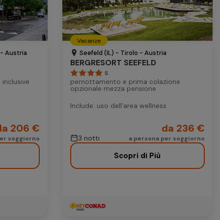
25
26
18
19
20
21
22
23
Vacanze
25
26
27
28
29
30
- Austria
Seefeld (IL) - Tirolo - Austria
BERGRESORT SEEFELD
S
 inclusive
pernottamento e prima colazione
opzionale mezza pensione
Include: uso dell'area wellness
da 206 €
da 236 €
3 notti
per soggiorno
a persona per soggiorno
Scopri di Più