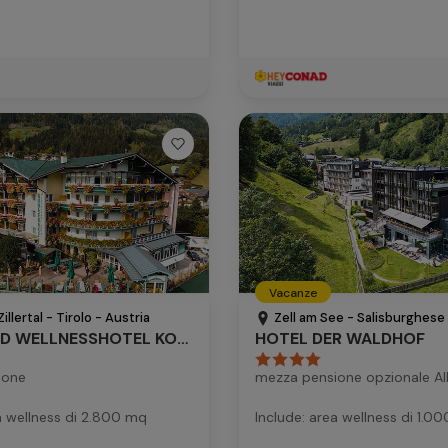
Vacanze
illertal - Tirolo - Austria
Zell am See - Salisburghese 
AKTIV- UND WELLNESSHOTEL KOHLERHOF
HOTEL DER WALDHOF
ione
mezza pensione opzionale All
a wellness di 2.800 mq
Include: area wellness di 1.0