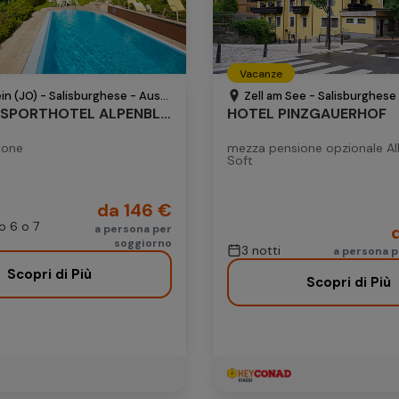
Aggiungi camera
21
22
20
21
22
23
24
Vacanze
28
29
27
28
29
30
n (JO) - Salisburghese - Austria
Zell am See - Salisburghese 
KUR- UND SPORTHOTEL ALPENBLICK
HOTEL PINZGAUERHOF
ione
mezza pensione opzionale All
Soft
da 146 €
o 6 o 7
a persona per
soggiorno
3 notti
a persona 
Scopri di Più
Scopri di Più