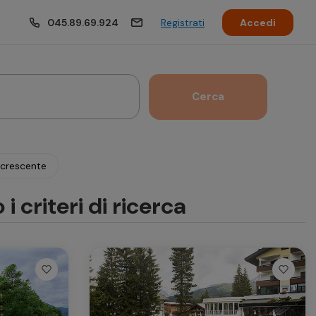
045.89.69.924
Registrati
Accedi
Cerca
Ottobre 2026
ecrescente
en
Sab
Dom
Lun
Mar
Mer
Gio
Ven
 criteri di ricerca
4
5
1
2
11
12
4
5
6
7
8
9
18
19
11
12
13
14
15
16