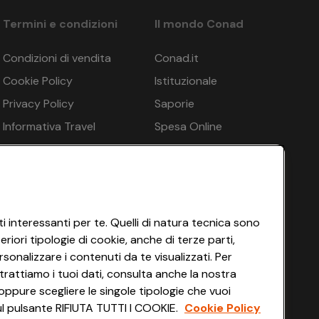
Termini e condizioni
Il mondo Conad
Condizioni di vendita
Conad.it
Cookie Policy
Istituzionale
Privacy Policy
Saporie
Informativa Travel
Spesa Online
Agency
HEYCONAD
Impostazioni dei Cookie
Termini di Servizio
Accessibilità
i interessanti per te. Quelli di natura tecnica sono
iori tipologie di cookie, anche di terze parti,
sonalizzare i contenuti da te visualizzati. Per
trattiamo i tuoi dati, consulta anche la nostra
oppure scegliere le singole tipologie che vuoi
 sul pulsante RIFIUTA TUTTI I COOKIE.
Cookie Policy