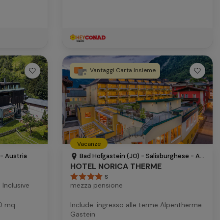
Vantaggi Carta Insieme
Vacanze
- Austria
Bad Hofgastein (JO) - Salisburghese - Austria
HOTEL NORICA THERME
S
 Inclusive
mezza pensione
00 mq
Include: ingresso alle terme Alpentherme
Gastein