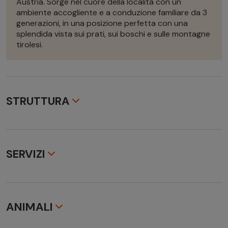
Austria. Sorge nel cuore della località con un
ambiente accogliente e a conduzione familiare da 3
generazioni,
in
una posizione perfetta
con una
splendida vista sui prati, sui boschi e sulle montagne
tirolesi.
STRUTTURA
Struttura
L'hotel per famiglie e vitalità è un top 4 * hotel a
conduzione familiare da quattro generazioni e si trova nel
SERVIZI
centro del piccolo villaggio di Erpfendorf in Tirolo,
incastonato nelle Alpi di Kitzbühel, con vista sul "Wilder
Servizi inclusi
Kaiser".
- trattamento di mezza pensione, All Inclusive
ANIMALI
Servizi non inclusi
Tutti i servizi non espressamente menzionati nella
Posizione e distanza dell’hotel