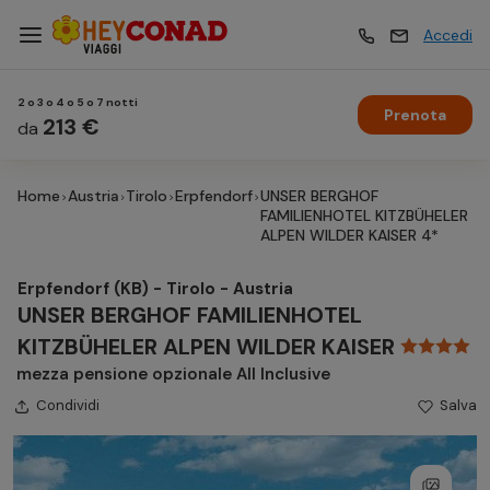
Accedi
2 o 3 o 4 o 5 o 7 notti
Prenota
Vacanze
213 €
Vacanze
da
Home
Austria
Tirolo
Erpfendorf
UNSER BERGHOF
Esperienze
Esperienze
FAMILIENHOTEL KITZBÜHELER
ALPEN WILDER KAISER 4*
Hotel
Hotel
Erpfendorf (KB) - Tirolo - Austria
UNSER BERGHOF FAMILIENHOTEL
KITZBÜHELER ALPEN WILDER KAISER
Crociere
Crociere
mezza pensione opzionale All Inclusive
Condividi
Salva
Traghetti
Traghetti