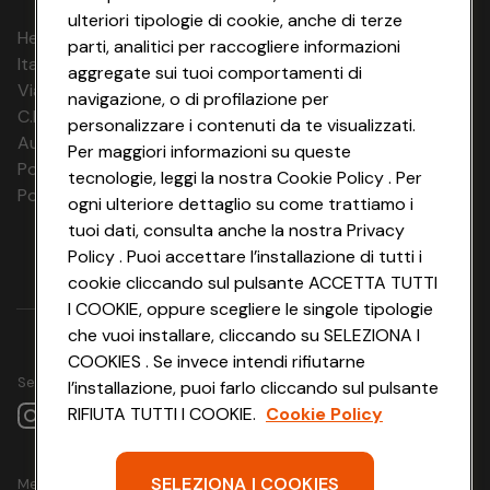
26.08.26
ulteriori tipologie di cookie, anche di terze
HeyConad Viaggi è un servizio gestito da
parti, analitici per raccogliere informazioni
25.08.26 -
2 notti
€ 226
€ 233
Italia Travel Marketing S.r.l.
27.08.26
aggregate sui tuoi comportamenti di
Via Chiesolina 8 | 37066 Sommacampagna (VR)
navigazione, o di profilazione per
26.08.26 -
C.F. e P.IVA: 03816060234
2 notti
€ 226
€ 233
personalizzare i contenuti da te visualizzati.
28.08.26
Aut. Prov Verona n. 4737/10
Per maggiori informazioni su queste
Polizza Ass. RC n. 177765037
tecnologie, leggi la nostra Cookie Policy . Per
27.08.26 -
2 notti
€ 226
€ 233
Polizza Ass. Protection n. 6006000083/F
29.08.26
ogni ulteriore dettaglio su come trattiamo i
tuoi dati, consulta anche la nostra Privacy
28.08.26 -
2 notti
€ 226
€ 233
Policy . Puoi accettare l’installazione di tutti i
30.08.26
cookie cliccando sul pulsante ACCETTA TUTTI
29.08.26 -
I COOKIE, oppure scegliere le singole tipologie
2 notti
€ 226
€ 233
31.08.26
che vuoi installare, cliccando su SELEZIONA I
COOKIES . Se invece intendi rifiutarne
31.08.26 -
2 notti
€ 226
€ 233
Seguici su
l’installazione, puoi farlo cliccando sul pulsante
02.09.26
RIFIUTA TUTTI I COOKIE.
Cookie Policy
07.09.26 -
2 notti
€ 226
€ 220
09.09.26
SELEZIONA I COOKIES
Metodo di pagamento