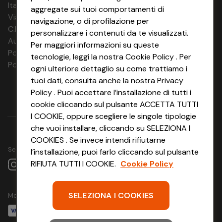
Italia Travel Marketing S.r.l.
Vista sulla camera: Mare
aggregate sui tuoi comportamenti di
Via Chiesolina 8 | 37066 Sommacampagna (VR)
navigazione, o di profilazione per
Camera Doppia balcone, lato parco 2+1
C.F. e P.IVA: 03816060234
personalizzare i contenuti da te visualizzati.
min. 22 m²
Aut. Prov Verona n. 4737/10
Per maggiori informazioni su queste
Tipo camera: Camera doppia
Polizza Ass. RC n. 177765037
tecnologie, leggi la nostra Cookie Policy . Per
Numero di stanze: Dormitorio 1x, Bagno 1x
Polizza Ass. Protection n. 6006000083/F
ogni ulteriore dettaglio su come trattiamo i
Numero di letti: Letto matrimoniale 1x, Divano letto per 1
persona 1x, Letto con le sponde possibile per una
tuoi dati, consulta anche la nostra Privacy
persona in più: Sì
Policy . Puoi accettare l’installazione di tutti i
Generale: Aria condizionata - gratuito, Cassaforte -
cookie cliccando sul pulsante ACCETTA TUTTI
gratuito, Balcone, Carta igienica - gratuito, Biancheria da
I COOKIE, oppure scegliere le singole tipologie
letto - gratuito, Asciugamani - gratuito
che vuoi installare, cliccando su SELEZIONA I
Bagno: Vasca da bagno/doccia, WC, Asciugacapelli
COOKIES . Se invece intendi rifiutarne
Zona giorno: Scrivania
Seguici su
l’installazione, puoi farlo cliccando sul pulsante
Media e tecnologie: Telefono, TV, Connessione a internet
WLAN/WIFI - gratuito
RIFIUTA TUTTI I COOKIE.
Cookie Policy
Camera Familiare balcone, lato parco 2+2
min. 26 m²
SELEZIONA I COOKIES
Metodo di pagamento
Tipo camera: Camera familiare
Numero di stanze: Dormitorio 1x, Bagno 1x