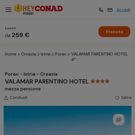
Accedi
3 notti
Prenota
Vacanze
259 €
Vacanze
da
Home
Croazia
Istria
Porec
VALAMAR PARENTINO HOTEL
Esperienze
Esperienze
4*
Porec - Istria - Croazia
Hotel
Hotel
VALAMAR PARENTINO HOTEL
mezza pensione
Condividi
Crociere
Salva
Crociere
Traghetti
Traghetti