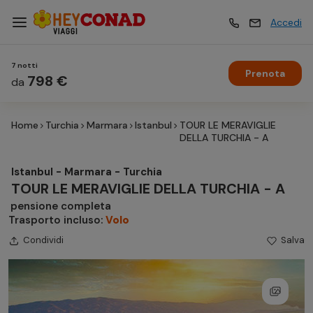
Accedi
7 notti
Prenota
Vacanze
798 €
Vacanze
da
Home
Turchia
Marmara
Istanbul
TOUR LE MERAVIGLIE
Esperienze
Esperienze
DELLA TURCHIA - A
Istanbul - Marmara - Turchia
Hotel
Hotel
TOUR LE MERAVIGLIE DELLA TURCHIA - A
pensione completa
Trasporto incluso:
Volo
Crociere
Crociere
Condividi
Salva
Traghetti
Traghetti