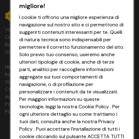
la loro bellezza e qualità. Proseguimento per Istanbul,
migliore!
attraversando il
Ponte di Osmangazi
, il quarto ponte più
I cookie ti offrono una migliore esperienza di
lungo al mondo per lunghezza della sua campata centrale.
Arrivo in albergo e sistemazione in camera. Cena in
navigazione sul nostro sito e ci permettono di
Via Michelino, 59 | 40127 BOLOGNA
albergo e pernottamento.
8° GIORNO: RIENTRO IN
suggerirti contenuti interessanti per te. Quelli
ITALIA
Codice Fiscale e Registro Imprese di
di natura tecnica sono indispensabili per
Prima colazione in albergo. Trasferimento all’aeroporto
Bologna 00865960157 PARTITA IVA
permettere il corretto funzionamento del sito.
per il volo di rientro.
03320960374 CONAD SOC. COOP.
Solo previo tuo consenso, useremo anche
L’itinerario potrebbe subire variazioni per motivi
ulteriori tipologie di cookie, anche di terze
tecnici o di gestione dei siti.
HeyConad Viaggi è un servizio gestito da
parti, analitici per raccogliere informazioni
Italia Travel Marketing S.r.l.
Note importanti:
aggregate sui tuoi comportamenti di
Via Chiesolina 8 | 37066 Sommacampagna (VR)
navigazione, o di profilazione per
- Le tappe sono descritte a scopo informativo e possono
C.F. e P.IVA: 03816060234
personalizzare i contenuti da te visualizzati.
essere modificate o annullate in base alle condizioni
Aut. Prov Verona n. 4737/10
Per maggiori informazioni su queste
meteorologiche.
Polizza Ass. RC n. 177765037
tecnologie, leggi la nostra Cookie Policy . Per
- In occasione di festivita’ religiose o eventi speciali, le
Polizza Ass. Protection n. 6006000083/F
ogni ulteriore dettaglio su come trattiamo i
autorita’ locali possono chiudere le strade, i quartieri o i
tuoi dati, consulta anche la nostra Privacy
monumenti turistici dando un preavviso di un paio di
giorni prima dell’evento e questo puo’ causare ritardi o la
Policy . Puoi accettare l’installazione di tutti i
cancellazione delle visite a qualsiasi momumento o
cookie cliccando sul pulsante ACCETTA TUTTI