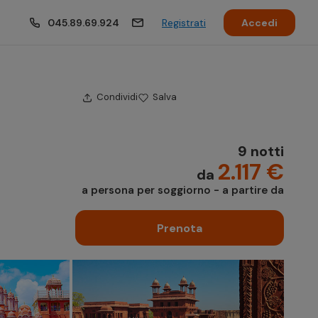
045.89.69.924
Registrati
Accedi
Condividi
Salva
9 notti
2.117 €
da
a persona per soggiorno - a partire da
Prenota