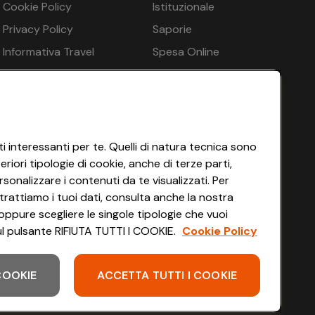
Cookie Policy
Istituzionale
€ 271
Privacy Policy
Saporie
€ 271
Informativa Travel
Spesa Online
Agency
HEYCONAD
€ 271
Impostazioni dei Cookie
€ 271
Termini di Servizio
€ 271
Accessibilità
i interessanti per te. Quelli di natura tecnica sono
iori tipologie di cookie, anche di terze parti,
sonalizzare i contenuti da te visualizzati. Per
trattiamo i tuoi dati, consulta anche la nostra
oppure scegliere le singole tipologie che vuoi
 sul pulsante RIFIUTA TUTTI I COOKIE.
Cookie Policy
 COOKIE
ACCETTA TUTTI I COOKIE
Scarica l'app
€ 235