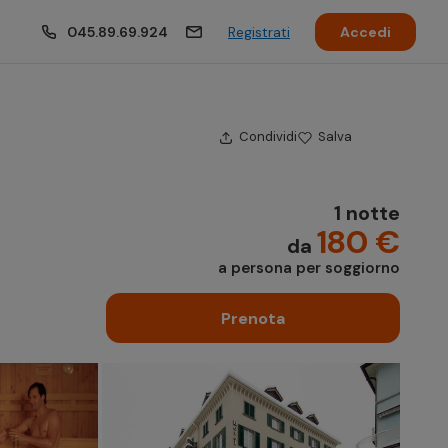
045.89.69.924
Registrati
Accedi
Condividi
Salva
1 notte
180 €
da
a persona per soggiorno
Prenota