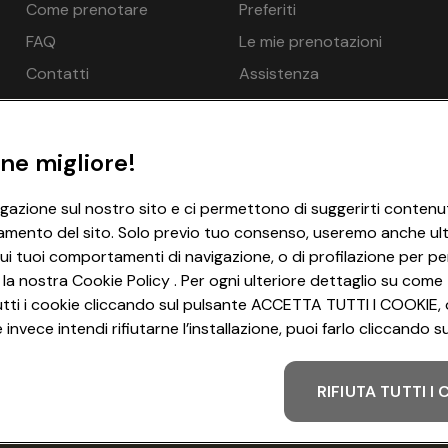
Come prenotare
Preferiti
tte
€ 192
ssibile per una persona in più: Sì
FAQ
Le mie prenotazioni
ar - opzionale a pagamento in loco
tte
€ 192
Contatti
Assistenza
appatoio - gratuito, Ciabatte - gratuito
tte
n.d.
net WLAN/WIFI - gratuito
tte
€ 192
ne migliore!
tte
€ 192
igazione sul nostro sito e ci permettono di suggerirti contenut
amento del sito. Solo previo tuo consenso, useremo anche ulter
ui tuoi comportamenti di navigazione, o di profilazione per per
 la nostra Cookie Policy . Per ogni ulteriore dettaglio su come 
onde possibile per una persona in più: No
i tutti i cookie cliccando sul pulsante ACCETTA TUTTI I COOKIE, 
ar - opzionale a pagamento in loco
invece intendi rifiutarne l’installazione, puoi farlo cliccando
appatoio - gratuito, Ciabatte - gratuito
net WLAN/WIFI - gratuito
RIFIUTA TUTTI I
Metodo di pagamento
tte
€ 180