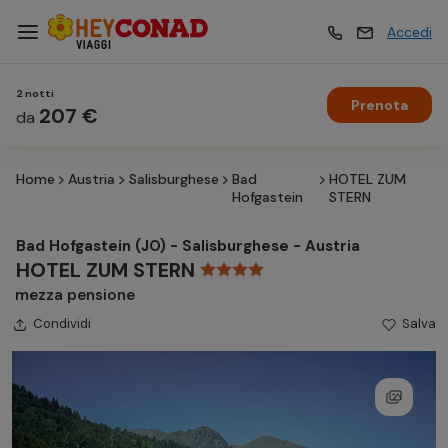
Accedi
2 notti
Prenota
Vacanze
207 €
Vacanze
da
Home
Austria
Salisburghese
Bad
HOTEL ZUM
Esperienze
Esperienze
Hofgastein
STERN
Bad Hofgastein (JO) - Salisburghese - Austria
Hotel
Hotel
HOTEL ZUM STERN
mezza pensione
Condividi
Crociere
Salva
Crociere
Traghetti
Traghetti