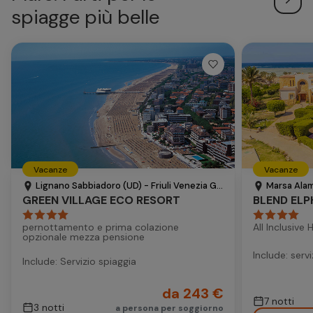
spiagge più belle
Vacanze
Vacanze
Lignano Sabbiadoro (UD) - Friuli Venezia Giulia - Italia
Marsa Alam
GREEN VILLAGE ECO RESORT
BLEND ELP
pernottamento e prima colazione
All Inclusive 
opzionale mezza pensione
Include: serv
Include: Servizio spiaggia
da 243 €
7 notti
3 notti
a persona per soggiorno