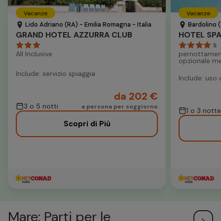
Vacanze
Vacanze
Lido Adriano (RA) - Emilia Romagna - Italia
Bardolino (
GRAND HOTEL AZZURRA CLUB
S
All Inclusive
pernottamen
opzionale m
Include: servizio spiaggia
Include: uso 
da 202 €
3 o 5 notti
a persona per soggiorno
1 o 3 notte
Scopri di Più
Mare: Parti per le