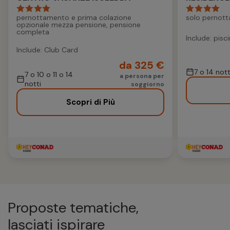
pernottamento e prima colazione
solo pernot
opzionale mezza pensione, pensione
completa
Include: pisc
Include: Club Card
da 325 €
7 o 14 nott
7 o 10 o 11 o 14
a persona per
notti
soggiorno
Scopri di Più
Proposte tematiche,
lasciati ispirare