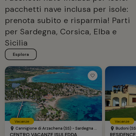
pacchetti nave inclusa per isole:
prenota subito e risparmia! Parti
per Sardegna, Corsica, Elba e
Sicilia
Esplora
Vacanze
Vacanze
Cannigione di Arzachena (SS) - Sardegna - Italia
Budoni (SS)
CENTRO VACANZE ISULEDDA
RESIDENCE