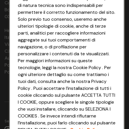
Codice Fiscale e Registro Imprese di
di natura tecnica sono indispensabili per
Bologna 00865960157 PARTITA IVA
permettere il corretto funzionamento del sito.
03320960374 CONAD SOC. COOP.
Solo previo tuo consenso, useremo anche
ulteriori tipologie di cookie, anche di terze
HeyConad Viaggi è un servizio gestito da
parti, analitici per raccogliere informazioni
Italia Travel Marketing S.r.l.
aggregate sui tuoi comportamenti di
Via Chiesolina 8 | 37066 Sommacampagna (VR)
navigazione, o di profilazione per
C.F. e P.IVA: 03816060234
personalizzare i contenuti da te visualizzati.
Aut. Prov Verona n. 4737/10
Per maggiori informazioni su queste
Polizza Ass. RC n. 177765037
tecnologie, leggi la nostra Cookie Policy . Per
Polizza Ass. Protection n. 6006000083/F
ogni ulteriore dettaglio su come trattiamo i
tuoi dati, consulta anche la nostra Privacy
Policy . Puoi accettare l’installazione di tutti i
cookie cliccando sul pulsante ACCETTA TUTTI
I COOKIE, oppure scegliere le singole tipologie
che vuoi installare, cliccando su SELEZIONA I
COOKIES . Se invece intendi rifiutarne
Seguici su
l’installazione, puoi farlo cliccando sul pulsante