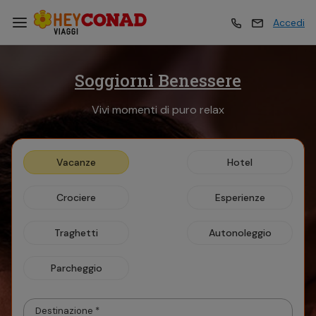
Accedi
Soggiorni Benessere
Vacanze
Vacanze
Vivi momenti di puro relax
Esperienze
Esperienze
Vacanze
Hotel
Hotel
Hotel
Crociere
Esperienze
Crociere
Crociere
Traghetti
Autonoleggio
Parcheggio
Traghetti
Traghetti
Destinazione *