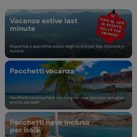
30
31
Aggiungi camera
Vacanze estive last
FINO AL 30%
DI SCONTO
minute
SULLE TUE
VACANZE*
Risparmia e approfitta subito degli sconti per Alpi, Slovenia e
Austria
Pacchetti vacanza
Pacchetti vacanza Parti con i migliori tour operator al miglior
prezzo del web!
Pacchetti nave inclusa
per isole