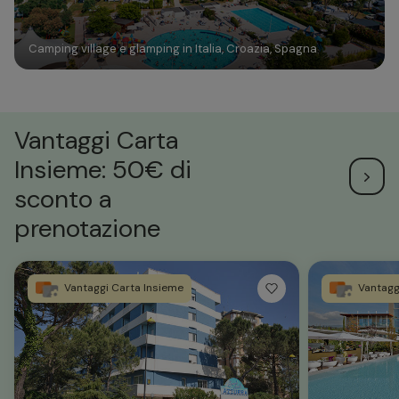
Camping village e glamping in Italia, Croazia, Spagna
Vantaggi Carta
Insieme: 50€ di
sconto a
prenotazione
Vantaggi Carta Insieme
Vantagg