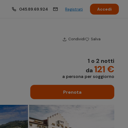
045.89.69.924
Registrati
Accedi
Condividi
Salva
1 o 2 notti
121 €
da
a persona per soggiorno
Prenota