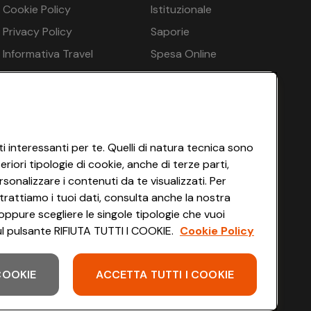
Cookie Policy
Istituzionale
€ 304
n.d.
€ 360
Privacy Policy
Saporie
Informativa Travel
Spesa Online
€ 304
n.d.
€ 360
Agency
HEYCONAD
Impostazioni dei Cookie
€ 304
n.d.
€ 360
:00 ore, Hall dell’hotel/lobby, Salone, Numero delle
Termini di Servizio
re, Ascensore
Accessibilità
notte, Garage - in base alla disponibilità, opzionale a
i interessanti per te. Quelli di natura tecnica sono
€ 726
n.d.
€ 733
opzionale a pagamento in loco
iori tipologie di cookie, anche di terze parti,
sonalizzare i contenuti da te visualizzati. Per
€ 616
n.d.
€ 726
trattiamo i tuoi dati, consulta anche la nostra
oppure scegliere le singole tipologie che vuoi
ime - gratuito, Cestello per animali - gratuito
 sul pulsante RIFIUTA TUTTI I COOKIE.
Cookie Policy
xpress, ApplePay
€ 304
n.d.
€ 360
 COOKIE
ACCETTA TUTTI I COOKIE
€ 304
n.d.
€ 360
Scarica l'app