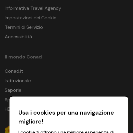
Informativa Travel Agency
Impostazioni dei Cookie
Termini di Servizio
Accessibilità
Il mondo Conad
Conad.it
Istituzionale
Saporie
Spesa Online
HEYCONAD
Usa i cookies per una navigazione
migliore!
I cookie ti offrono una migliore esperienza di