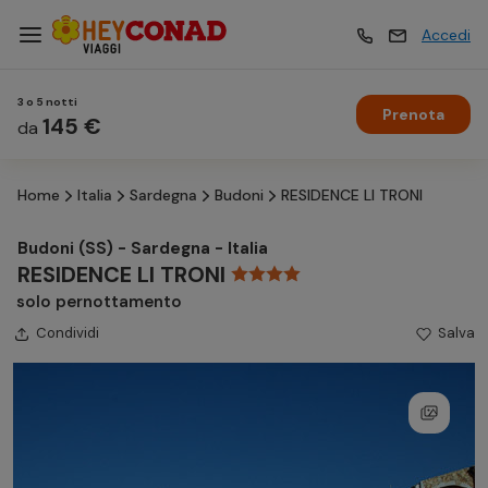
Accedi
3 o 5 notti
Prenota
Vacanze
145 €
Vacanze
da
Home
Italia
Sardegna
Budoni
RESIDENCE LI TRONI
Esperienze
Esperienze
Budoni (SS) - Sardegna - Italia
RESIDENCE LI TRONI
Hotel
Hotel
solo pernottamento
Condividi
Salva
Crociere
Crociere
Traghetti
Traghetti