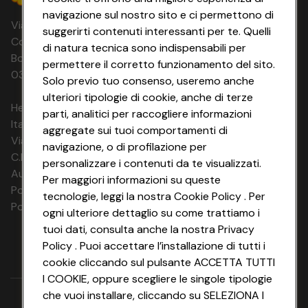
navigazione sul nostro sito e ci permettono di
Via Michelino, 59 | 40127 BOLOGNA
suggerirti contenuti interessanti per te. Quelli
Codice Fiscale e Registro Imprese di
di natura tecnica sono indispensabili per
Bologna 00865960157 PARTITA IVA
permettere il corretto funzionamento del sito.
03320960374 CONAD SOC. COOP.
Solo previo tuo consenso, useremo anche
ulteriori tipologie di cookie, anche di terze
HeyConad Viaggi è un servizio gestito da
parti, analitici per raccogliere informazioni
Italia Travel Marketing S.r.l.
aggregate sui tuoi comportamenti di
Via Chiesolina 8 | 37066 Sommacampagna (VR)
navigazione, o di profilazione per
C.F. e P.IVA: 03816060234
personalizzare i contenuti da te visualizzati.
Aut. Prov Verona n. 4737/10
Per maggiori informazioni su queste
Polizza Ass. RC n. 177765037
tecnologie, leggi la nostra Cookie Policy . Per
Polizza Ass. Protection n. 6006000083/F
ogni ulteriore dettaglio su come trattiamo i
tuoi dati, consulta anche la nostra Privacy
Policy . Puoi accettare l’installazione di tutti i
cookie cliccando sul pulsante ACCETTA TUTTI
I COOKIE, oppure scegliere le singole tipologie
che vuoi installare, cliccando su SELEZIONA I