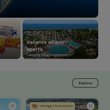
Vacanze all’aria
aperta
Camping village e glamping in
Italia, Croazia, Spagna
Esplora
Vantaggi Carta Insieme