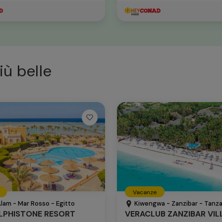
iù belle
Vacanze
lam - Mar Rosso - Egitto
Kiwengwa - Zanzibar - Tanza
ELPHISTONE RESORT
VERACLUB ZANZIBAR VIL