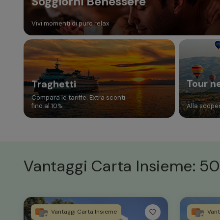
Soggiorni Benessere
Vivi momenti di puro relax
Tour n
Traghetti
Compara le tariffe. Extra sconti
fino al 10%
Alla scoper
Vantaggi Carta Insieme: 50
Vantaggi Carta Insieme
Vant