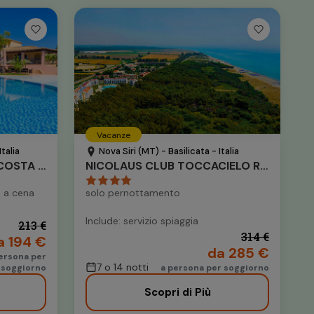
Vacanze
talia
Nova Siri (MT) - Basilicata - Italia
VALTUR SARDEGNA EOS COSTA REI
NICOLAUS CLUB TOCCACIELO RESIDENCE
 a cena
solo pernottamento
Include: servizio spiaggia
213 €
314 €
a 194 €
da 285 €
ersona per
7 o 14 notti
soggiorno
a persona per soggiorno
Scopri di Più