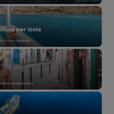
clusa per isole
 Sicilia e risparmia!
te attività selezionate