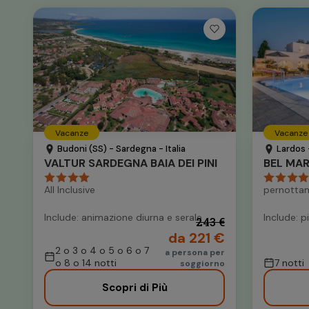
Vacanze
Vacanze
Budoni (SS) - Sardegna - Italia
Lardos 
VALTUR SARDEGNA BAIA DEI PINI
BEL MA
All Inclusive
pernottam
Include: animazione diurna e serale
Include: p
243 €
da 221 €
2 o 3 o 4 o 5 o 6 o 7
a persona per
o 8 o 14 notti
7 notti
soggiorno
Scopri di Più