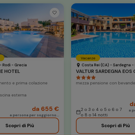
Vacanze
- Rodi - Grecia
Costa Rei (CA) - Sardegna - I
RE HOTEL
ento e prima colazione
mezza pensione con bevande
iscina esterna
d
da 655 €
2 o 3 o 4 o 5 o 6 o 7
a p
o 8 o 14 notti
a persona per soggiorno...
Scopri di Più
Scopri di Più