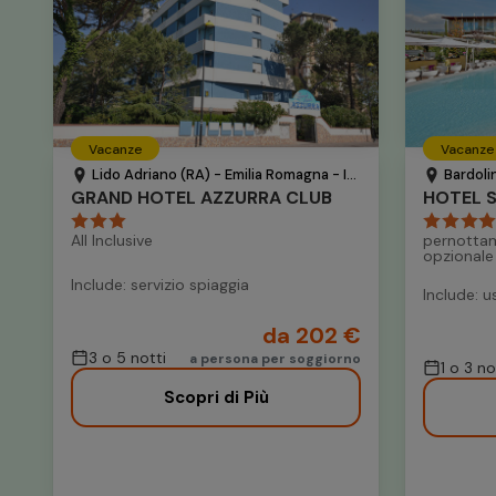
Vacanze
Vacanze
Lido Adriano (RA) - Emilia Romagna - Italia
Bardoli
GRAND HOTEL AZZURRA CLUB
All Inclusive
pernottam
opzionale
Include: servizio spiaggia
Include: u
da 202 €
3 o 5 notti
a persona per soggiorno
1 o 3 n
Scopri di Più