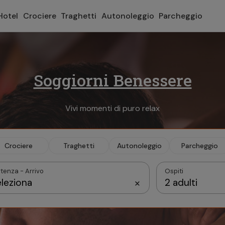
Hotel
Crociere
Traghetti
Autonoleggio
Parcheggio
Soggiorni Benessere
Vivi momenti di puro relax
Crociere
Traghetti
Autonoleggio
Parcheggio
tenza - Arrivo
Ospiti
leziona
2 adulti
Settembre 2026
Camera 1