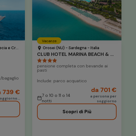
Vacanze
 e Croazia
Orosei (NU) - Sardegna - Italia
CLUB HOTEL MARINA BEACH & MARINA GARDEN
pensione completa con bevande ai
pasti
o/bagaglio
Include: parco acquatico
da 701 €
 739 €
7 o 10 o 11 o 14
a persona per
oggiorno...
notti
soggiorno
Scopri di Più