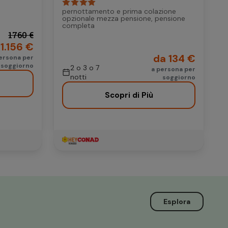
pernottamento e prima colazione
opzionale mezza pensione, pensione
completa
1760 €
1.156 €
da 134 €
ersona per
soggiorno
2 o 3 o 7
a persona per
notti
soggiorno
Scopri di Più
Esplora