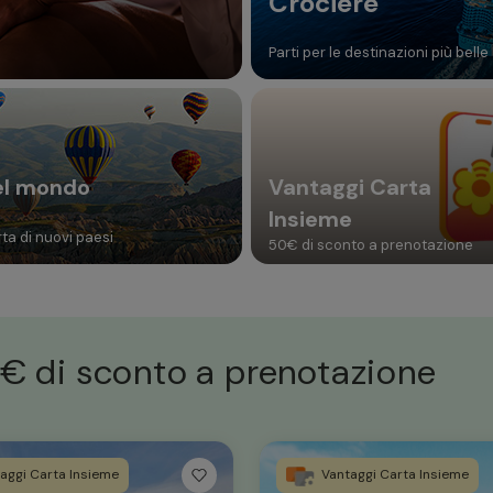
Crociere
Parti per le destinazioni più belle
el mondo
Vantaggi Carta
Insieme
ta di nuovi paesi
50€ di sconto a prenotazione
€ di sconto a prenotazione
aggi Carta Insieme
Vantaggi Carta Insieme