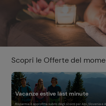
Dom
Lun
Mar
Mer
Gio
2
3
4
5
6
9
10
11
12
13
Scopri le Offerte del mom
16
17
18
19
20
23
24
25
26
27
30
31
Vacanze estive last minute
Risparmia e approfitta subito degli sconti per Alpi, Slovenia e 