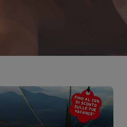
en
Sab
Dom
Lun
Mar
Mer
Gio
Ven
4
5
1
2
11
12
4
5
6
7
8
9
18
19
11
12
13
14
15
16
25
26
18
19
20
21
22
23
25
26
27
28
29
30
FINO AL 30%
DI SCONTO
SULLE TUE
VACANZE*