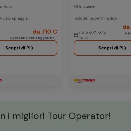
ive Hard
All Inclusive
ervizio spiaggia
Include: Superminiclub
da 
da 710 €
7 o 8 o 14 o 15
a p
notti
a persona per soggiorno...
Scopri di Più
Scopri di Più
n i migliori Tour Operator!