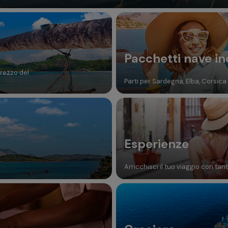
Pacchetti nave in
prezzo del
Parti per Sardegna, Elba, Corsica e
Esperienze
Arricchisci il tuo viaggio con tan