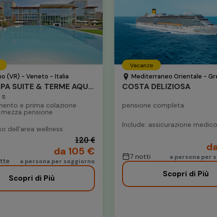
Vacanze
no (VR) - Veneto - Italia
Mediterraneo Orientale - Grecia
HOTEL SPA SUITE & TERME AQUALUX
COSTA DELIZIOSA
S
ento e prima colazione
pensione completa
 mezza pensione
Include: assicurazione medic
so dell’area wellness
120 €
da
da 105 €
7 notti
a persona per s
otte
a persona per soggiorno
Scopri di Più
Scopri di Più