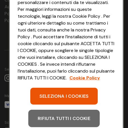
personalizzare i contenuti da te visualizzati.
15.01.27 - 16.01.27
Aut. Prov Verona n. 4737/10
Per maggiori informazioni su queste
16.01.27 - 17.01.27
Polizza Ass. RC n. 177765037
17.01.27 - 18.01.27
tecnologie, leggi la nostra Cookie Policy . Per
18.01.27 - 19.01.27
Polizza Ass. Protection n. 6006000083/F
ogni ulteriore dettaglio su come trattiamo i
19.01.27 - 20.01.27
tuoi dati, consulta anche la nostra Privacy
20.01.27 - 21.01.27
21.01.27 - 22.01.27
Policy . Puoi accettare l’installazione di tutti i
22.01.27 - 23.01.27
cookie cliccando sul pulsante ACCETTA TUTTI
23.01.27 - 24.01.27
I COOKIE, oppure scegliere le singole tipologie
24.01.27 - 25.01.27
25.01.27 - 26.01.27
che vuoi installare, cliccando su SELEZIONA I
26.01.27 - 27.01.27
COOKIES . Se invece intendi rifiutarne
27.01.27 - 28.01.27
Seguici su
l’installazione, puoi farlo cliccando sul pulsante
28.01.27 - 29.01.27
29.01.27 - 30.01.27
RIFIUTA TUTTI I COOKIE.
Cookie Policy
30.01.27 - 31.01.27
31.01.27 - 01.02.27
1 notte
€ 53
€ 53
01.02.27 - 02.02.27
SELEZIONA I COOKIES
Metodo di pagamento
02.02.27 -
03.02.27
03.02.27 -
04.02.27
04.02.27 -
RIFIUTA TUTTI I COOKIE
Scarica l'app
05.02.27
05.02.27 -