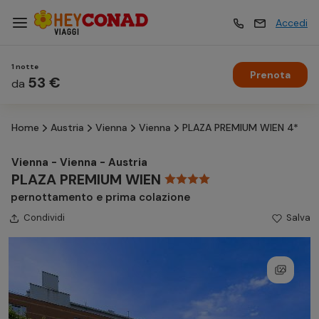
Accedi
1 notte
Prenota
Vacanze
53 €
Vacanze
da
Home
Austria
Vienna
Vienna
PLAZA PREMIUM WIEN 4*
Esperienze
Esperienze
Vienna - Vienna - Austria
PLAZA PREMIUM WIEN
Hotel
Hotel
pernottamento e prima colazione
Condividi
Salva
Crociere
Crociere
Traghetti
Traghetti