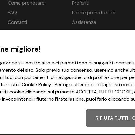
32
€ 96
Come prenotare
Preferiti
FAQ
Le mie prenotazioni
32
€ 96
Contatti
Assistenza
32
€ 96
20
€ 84
ne migliore!
20
€ 84
igazione sul nostro sito e ci permettono di suggerirti contenut
20
€ 84
amento del sito. Solo previo tuo consenso, useremo anche ulter
20
€ 84
ui tuoi comportamenti di navigazione, o di profilazione per per
 la nostra Cookie Policy . Per ogni ulteriore dettaglio su come 
20
€ 84
i tutti i cookie cliccando sul pulsante ACCETTA TUTTI I COOKIE, 
invece intendi rifiutarne l’installazione, puoi farlo cliccando
RIFIUTA TUTTI I
Metodo di pagamento