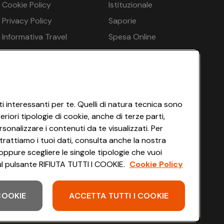
€ 114
€ 132
Cookie Policy
Istituzionale
Privacy Policy
Saporie
€ 114
€ 132
Informativa Travel
Spesa Online
€ 114
€ 132
Agency
HEYCONAD
€ 102
€ 120
Impostazioni dei Cookie
€ 102
Termini di Servizio
€ 120
Accessibilità
i interessanti per te. Quelli di natura tecnica sono
€ 102
€ 120
iori tipologie di cookie, anche di terze parti,
€ 102
€ 120
sonalizzare i contenuti da te visualizzati. Per
trattiamo i tuoi dati, consulta anche la nostra
€ 102
€ 120
oppure scegliere le singole tipologie che vuoi
 sul pulsante RIFIUTA TUTTI I COOKIE.
Cookie Policy
 COOKIE
ACCETTA TUTTI I COOKIE
Scarica l'app