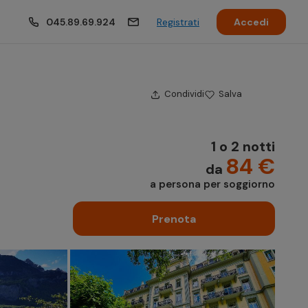
045.89.69.924
Registrati
Accedi
Condividi
Salva
1 o 2 notti
84 €
da
a persona per soggiorno
Prenota