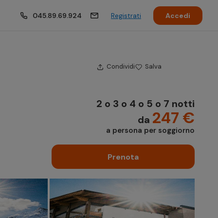
045.89.69.924
Registrati
Accedi
Condividi
Salva
2 o 3 o 4 o 5 o 7 notti
247 €
da
a persona per soggiorno
Prenota