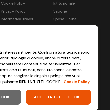
Cookie Policy
Istituzionale
e, Sauna, Sauna finlandese, Cabina a raggi infrarossi,
€ 252
o in loco
Privacy Policy
Saporie
€ 252
Informativa Travel
Spesa Online
Agency
HEYCONAD
€ 252
Impostazioni dei Cookie
€ 252
Termini di Servizio
€ 252
Accessibilità
i interessanti per te. Quelli di natura tecnica sono
iori tipologie di cookie, anche di terze parti,
€ 252
sonalizzare i contenuti da te visualizzati. Per
€ 252
trattiamo i tuoi dati, consulta anche la nostra
oppure scegliere le singole tipologie che vuoi
€ 252
 sul pulsante RIFIUTA TUTTI I COOKIE.
Cookie Policy
€ 252
 COOKIE
ACCETTA TUTTI I COOKIE
Scarica l'app
€ 252
€ 252