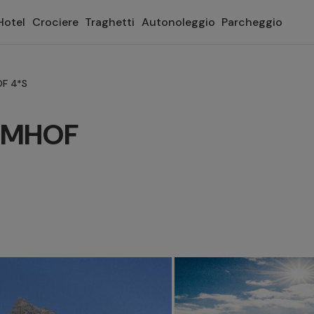
Hotel
Crociere
Traghetti
Autonoleggio
Parcheggio
F 4*S
LMHOF