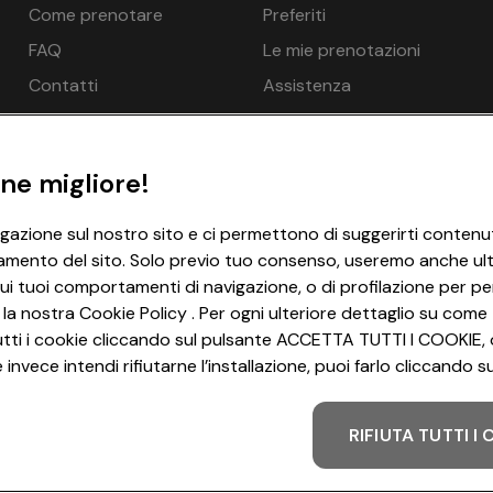
Come prenotare
Preferiti
x 4 m, Zona sauna: Non consentito per bambini, Bagno di vapor
€ 288
€ 269
pzionale a pagamento in loco, Solarium - opzionale a pagament
FAQ
Le mie prenotazioni
€ 288
€ 269
Contatti
Assistenza
€ 288
€ 269
€ 288
€ 269
ne migliore!
€ 288
€ 269
 1 persona 1x
igazione sul nostro sito e ci permettono di suggerirti contenut
ne
amento del sito. Solo previo tuo consenso, useremo anche ulter
€ 288
€ 269
uito
ui tuoi comportamenti di navigazione, o di profilazione per per
€ 288
€ 269
 la nostra Cookie Policy . Per ogni ulteriore dettaglio su come 
net WLAN/WIFI - gratuito
i tutti i cookie cliccando sul pulsante ACCETTA TUTTI I COOKIE, 
€ 288
€ 269
invece intendi rifiutarne l’installazione, puoi farlo cliccando
€ 288
€ 269
RIFIUTA TUTTI I
Metodo di pagamento
€ 288
€ 269
 2 persone 1x
€ 288
€ 269