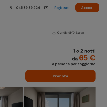
045.89.69.924
Registrati
Accedi
Condividi
Salva
1 o 2 notti
65 €
da
a persona per soggiorno
Prenota