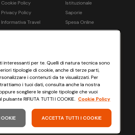
Cookie Policy
Istituzionale
€ 600
€ 365
€ 418
€ 600
 ApplePay
Privacy Policy
Saporie
€ 600
€ 365
€ 418
€ 600
Informativa Travel
Spesa Online
Agency
HEYCONAD
€ 600
€ 365
€ 418
€ 600
Impostazioni dei Cookie
€ 569
€ 347
€ 406
€ 574
ogrammi per bambini
Termini di Servizio
€ 539
€ 330
€ 395
€ 548
Accessibilità
i interessanti per te. Quelli di natura tecnica sono
una 1x - gratuito, Sauna finlandese - gratuito,
iori tipologie di cookie, anche di terze parti,
€ 539
€ 330
€ 395
€ 548
ento in loco, Sedie a sdraio - gratuito, Ombrelloni -
sonalizzare i contenuti da te visualizzati. Per
€ 225
€ 138
€ 165
€ 231
trattiamo i tuoi dati, consulta anche la nostra
oppure scegliere le singole tipologie che vuoi
€ 225
€ 138
€ 165
€ 231
 sul pulsante RIFIUTA TUTTI I COOKIE.
Cookie Policy
€ 225
€ 138
€ 165
€ 231
 COOKIE
ACCETTA TUTTI I COOKIE
Scarica l'app
€ 225
€ 138
€ 165
€ 231