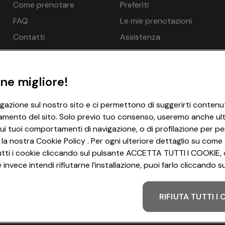
Come prenotare
Preferiti
onale a pagamento in loco, EUR 20,00 per animale e notte
€ 323
€ 440
€ 533
i debito (bancomat/carta EC), Visa, Mastercard, Diners Club,
FAQ
Le mie prenotazioni
€ 323
€ 440
€ 533
Contatti
Assistenza
 fitness
€ 323
€ 440
€ 533
€ 308
€ 417
€ 507
ne migliore!
i, Sala giochi, Piscina per bambini, Seggiolone - gratuito, Pr
€ 292
€ 393
€ 481
igazione sul nostro sito e ci permettono di suggerirti contenut
ll’aperto 184 m², Zona sauna, Bagno di vapore 1x - gratuito, Sa
amento del sito. Solo previo tuo consenso, useremo anche ulter
€ 292
€ 393
€ 481
zionale a pagamento in loco, Beauty Center - opzionale a pagam
ui tuoi comportamenti di navigazione, o di profilazione per per
€ 121
€ 164
€ 199
 la nostra Cookie Policy . Per ogni ulteriore dettaglio su come 
i tutti i cookie cliccando sul pulsante ACCETTA TUTTI I COOKIE, 
€ 121
€ 164
€ 199
invece intendi rifiutarne l’installazione, puoi farlo cliccando
g
€ 121
€ 164
€ 199
RIFIUTA TUTTI I
Metodo di pagamento
nde possibile per una persona in più: Sì
€ 121
€ 164
€ 199