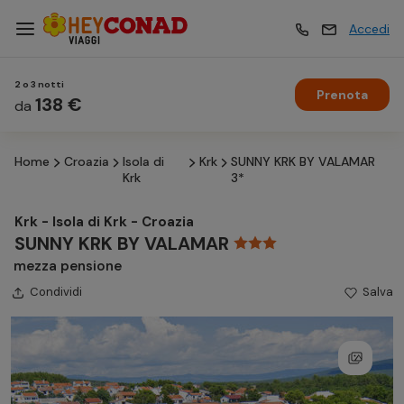
Accedi
2 o 3 notti
Prenota
Vacanze
138 €
Vacanze
da
Home
Croazia
Isola di
Krk
SUNNY KRK BY VALAMAR
Esperienze
Esperienze
Krk
3*
Krk - Isola di Krk - Croazia
Hotel
Hotel
SUNNY KRK BY VALAMAR
mezza pensione
Condividi
Crociere
Salva
Crociere
Traghetti
Traghetti