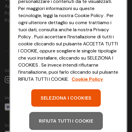
personalizzare i contenuti da te visualizzati.
persona 1x, Letto con le sponde possibile per una
Aut. Prov Verona n. 4737/10
Per maggiori informazioni su queste
persona in più: Sì
Polizza Ass. RC n. 177765037
tecnologie, leggi la nostra Cookie Policy . Per
Generale: Aria condizionata - gratuito, Carta igienica -
Polizza Ass. Protection n. 6006000083/F
ogni ulteriore dettaglio su come trattiamo i
gratuito, Biancheria da letto - gratuito, Asciugamani -
gratuito
tuoi dati, consulta anche la nostra Privacy
Bagno: Vasca da bagno/doccia, WC, Asciugacapelli
Policy . Puoi accettare l’installazione di tutti i
Zona giorno: Divano letto
cookie cliccando sul pulsante ACCETTA TUTTI
Media e tecnologie: Telefono, TV, Connessione a internet
I COOKIE, oppure scegliere le singole tipologie
WLAN/WIFI - gratuito
che vuoi installare, cliccando su SELEZIONA I
Vista sulla camera: Mare
COOKIES . Se invece intendi rifiutarne
Seguici su
l’installazione, puoi farlo cliccando sul pulsante
Camera Doppia balcone, vista mare 2
min. 16 m²
RIFIUTA TUTTI I COOKIE.
Cookie Policy
Tipo camera: Camera doppia
Numero di stanze: Dormitorio 1x, Bagno 1x
Numero di letti: Letto matrimoniale 1x, Letto con le
SELEZIONA I COOKIES
Metodo di pagamento
sponde possibile per una persona in più: Sì
Generale: Balcone, Carta igienica - gratuito, Biancheria da
letto - gratuito, Asciugamani - gratuito
RIFIUTA TUTTI I COOKIE
Bagno: Vasca da bagno/doccia, WC
Scarica l'app
Media e tecnologie: Telefono, TV, Connessione a internet