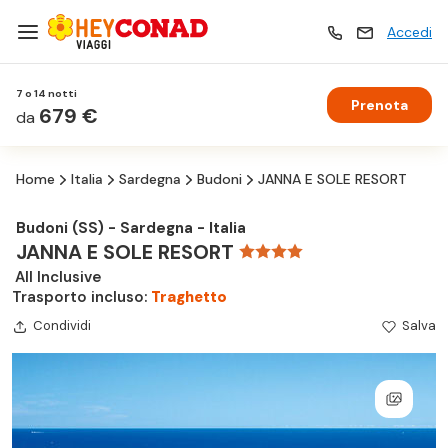
Accedi
7 o 14 notti
Prenota
Vacanze
679 €
Vacanze
da
Home
Italia
Sardegna
Budoni
JANNA E SOLE RESORT
Esperienze
Esperienze
Budoni (SS) - Sardegna - Italia
JANNA E SOLE RESORT
Hotel
Hotel
All Inclusive
Trasporto incluso:
Traghetto
Crociere
Condividi
Salva
Crociere
Traghetti
Traghetti