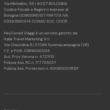
Livorno
Sardinia
Golfo 
Via Michelino, 59 | 40127 BOLOGNA
19.05.26
Ferries o
Codice Fiscale e Registro Imprese di
-
Moby o
8 notti
23.09.26
Grimaldi
Bologna 00865960157 PARTITA IVA
Olbia o
Lines
Livo
03320960374 CONAD SOC. COOP.
Golfo Aranci
HeyConad Viaggi è un servizio gestito da
Olbi
Italia Travel Marketing S.r.l.
Livorno
Sardinia
Golfo 
19.05.26
Ferries o
Via Chiesolina 8 | 37066 Sommacampagna (VR)
-
Moby o
9 notti
C.F. e P.IVA: 03816060234
23.09.26
Grimaldi
Olbia o
Aut. Prov Verona n. 4737/10
Lines
Livo
Golfo Aranci
Polizza Ass. RC n. 177765037
Polizza Ass. Protection n. 6006000083/F
Olbi
Livorno
Sardinia
Golfo 
19.05.26
Ferries o
-
Moby o
7 notti
22.09.26
Grimaldi
Olbia o
Lines
Livo
Golfo Aranci