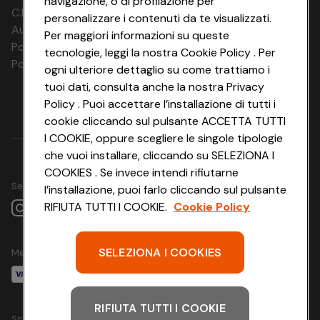
navigazione, o di profilazione per
02.02.27 -
C.F. e P.IVA: 03816060234
personalizzare i contenuti da te visualizzati.
03.02.27
Aut. Prov Verona n. 4737/10
Per maggiori informazioni su queste
03.02.27 -
Polizza Ass. RC n. 177765037
04.02.27
tecnologie, leggi la nostra Cookie Policy . Per
04.02.27 -
Polizza Ass. Protection n. 6006000083/F
ogni ulteriore dettaglio su come trattiamo i
05.02.27
tuoi dati, consulta anche la nostra Privacy
05.02.27 -
06.02.27
Policy . Puoi accettare l’installazione di tutti i
06.02.27 -
cookie cliccando sul pulsante ACCETTA TUTTI
07.02.27
I COOKIE, oppure scegliere le singole tipologie
07.02.27 -
08.02.27
che vuoi installare, cliccando su SELEZIONA I
08.02.27 -
COOKIES . Se invece intendi rifiutarne
09.02.27
Seguici su
l’installazione, puoi farlo cliccando sul pulsante
09.02.27 - 10.02.27
10.02.27 - 11.02.27
RIFIUTA TUTTI I COOKIE.
Cookie Policy
11.02.27 - 12.02.27
12.02.27 - 13.02.27
13.02.27 - 14.02.27
SELEZIONA I COOKIES
Metodo di pagamento
14.02.27 - 15.02.27
15.02.27 - 16.02.27
16.02.27 - 17.02.27
17.02.27 - 18.02.27
18.02.27 - 19.02.27
RIFIUTA TUTTI I COOKIE
Scarica l'app
19.02.27 - 20.02.27