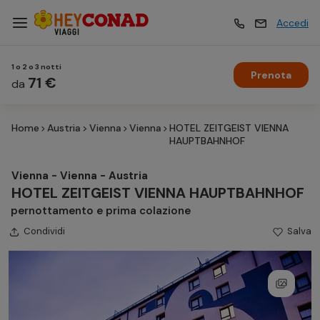
Accedi
1 o 2 o 3 notti
Prenota
Vacanze
71 €
Vacanze
da
Home
Austria
Vienna
Vienna
HOTEL ZEITGEIST VIENNA
Esperienze
Esperienze
HAUPTBAHNHOF
Vienna - Vienna - Austria
Hotel
Hotel
HOTEL ZEITGEIST VIENNA HAUPTBAHNHOF
pernottamento e prima colazione
Condividi
Crociere
Salva
Crociere
Traghetti
Traghetti